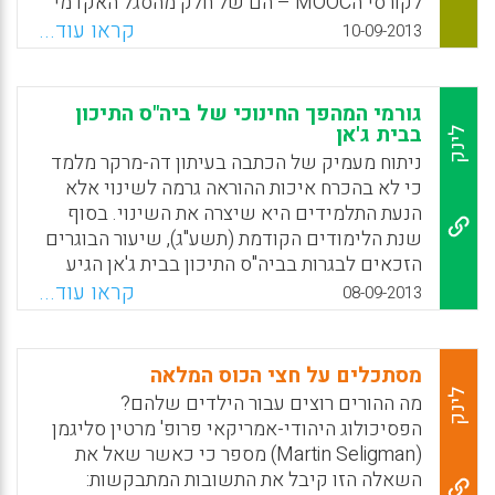
לקורסי הMOOC – הם של חלק מהסגל האקדמי
ושיתופיות ( יורם אורעד) .
הבכיר באוניברסיטאות בארה"ב הסבורים שמיזמי
קראו עוד...
10-09-2013
הMOOC יגרמו להשטחה את ההוראה והלמידה
Facebook
Email
WhatsApp
X
האקדמאיים. הודעתו של פרופסור Mitchell
Duneier מאוניברסיטת פרינסטון בארה"ב על
גורמי המהפך החינוכי של ביה"ס התיכון
החלטתו להפסיק ללמד בקורסים מקוונים מסוג
בבית ג'אן
לינק
MOOC חושפת טפח מאי-הנחת הקיים בקרב
ניתוח מעמיק של הכתבה בעיתון דה-מרקר מלמד
מרצים וחוקרים בכירים באקדמיה בארה"ב ( (Ki
כי לא בהכרח איכות ההוראה גרמה לשינוי אלא
Mae Heussner).
הנעת התלמידים היא שיצרה את השינוי. בסוף
שנת הלימודים הקודמת ‏(תשע"ג‏), שיעור הבוגרים
Facebook
Email
WhatsApp
X
הזכאים לבגרות בביה"ס התיכון בבית ג'אן הגיע
ל-100% – נתון שהיה מוכר עד היום רק בסביון,
קראו עוד...
08-09-2013
שתלמידיו לומדים בבתי ספר תיכוניים מחוץ
ליישוב. ב-2012, שיעור הזכאים לבגרות במגזר
הדרוזי הגיע ל-54.8% – גבוה יותר מהממוצע
מסתכלים על חצי הכוס המלאה
בישראל, 49.8%, ודומה לשיעור הזכאים במגזר
לינק
מה ההורים רוצים עבור הילדים שלהם?
היהודי, 55.3%. השינוי הזה בציבור הדרוזי ובבית
הפסיכולוג היהודי-אמריקאי פרופ' מרטין סליגמן
ג'אן התחולל על ידי צוותי המורים הוותיקים בבתי
(Martin Seligman) מספר כי כאשר שאל את
הספר – שלא הוחלפו ולא קיבלו תגבור מהחוץ. גם
השאלה הזו קיבל את התשובות המתבקשות:
התלמידים הם אלה שלמדו בבתי הספר קודם לכן,