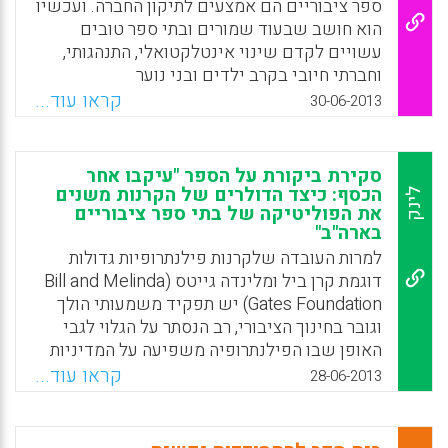
ספר ציבוריים הם אמצעים לתיקון החברה. ועכשיו
הוא חושב שבעוד שמורים ובתי ספר טובים
עשויים לקדם שינוי אינטלקטואלי, התנהגותי,
וחברתי חיובי בקרב ילדים ובני נוער
אינדיבידואליים, בתי הספר הם (והיו) חסרי
קראו עוד...
30-06-2013
השפעה לגבי שינוי של אי-שוויון חברתי ( Larry
Cuban ) .
סקירת ביקורת על הספר "עיקבו אחר
Facebook
Email
WhatsApp
X
הכסף: כיצד הדולרים של הקרנות משנים
לינק
את הפוליטיקה של בתי ספר ציבוריים
בארה"ב"
למרות העובדה שלקרנות פילנתרופיות גדולות
דוגמת קרן ביל ומלינדה גייטס (Bill and Melinda
Gates Foundation) יש תפקיד משמעותי הולך
וגובר בחינוך הציבורי, רב הנסתר על הגלוי לגבי
האופן שבו הפילנתרופיה משפיעה על המדיניות
והפוליטיקה בחינוך הציבורי. בהקשר של
קראו עוד...
28-06-2013
אחריותיות ורפורמות מבוססות-סטנדרטים, קרנות
כספיות ( קרנות תורמות) . בארה"ב הופכות לנראות
וחזקות יותר בתמיכת המדיניות של החינוך