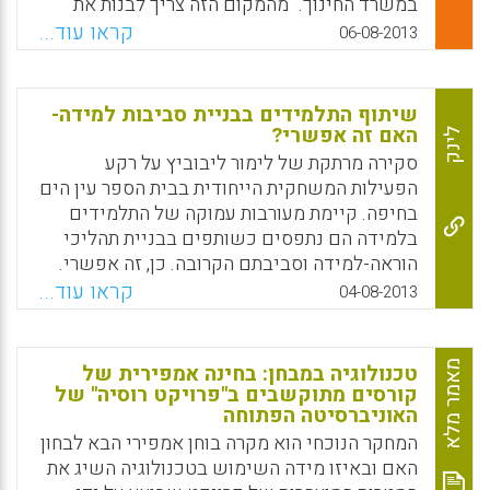
במשרד החינוך. "מהמקום הזה צריך לבנות את
וההערכה המקצועית, אשר יתבצע בהובלת
הצמיחה שלו. ובעיניי זו דרך העבודה הנכונה עם
קראו עוד...
06-08-2013
הפקולטה לחינוך באוניברסיטת חיפה.
כל התלמידים, גם בחינוך הרגיל" ( נאוה דקל) .
Facebook
Email
WhatsApp
X
Facebook
Email
WhatsApp
X
שיתוף התלמידים בבניית סביבות למידה-
האם זה אפשרי?
לינק
סקירה מרתקת של לימור ליבוביץ על רקע
הפעילות המשחקית הייחודית בבית הספר עין הים
בחיפה. קיימת מעורבות עמוקה של התלמידים
בלמידה הם נתפסים כשותפים בבניית תהליכי
הוראה-למידה וסביבתם הקרובה. כן, זה אפשרי.
בסקירה מובאת גם עבודת מחקר משמעותית
קראו עוד...
04-08-2013
התומכת בתהליכי שיתוף של התלמידים בבניית
סביבת למידה מגוונת וקונסטרקטיביסטית ( לימור
ליבוביץ) .
מאמר מלא
טכנולוגיה במבחן: בחינה אמפירית של
קורסים מתוקשבים ב"פרויקט רוסיה" של
Facebook
Email
WhatsApp
X
האוניברסיטה הפתוחה
המחקר הנוכחי הוא מקרה בוחן אמפירי הבא לבחון
האם ובאיזו מידה השימוש בטכנולוגיה השיג את