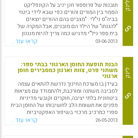
מסוגלת להשלים עם החוק וליישמו ( איילת
לינק
תובנות של פרופסור חנן יניב על הקונפליקט
פישביין ) .
הסמוי בין המורים והורים כפי שבא לידי ביטוי
בביה"ס ני"לי . "מצבים בהם ההורים יוצאים
Facebook
Email
WhatsApp
X
"להגנתו" של הילד הם מובנים, אבל המקרה של
בית ספר ניל"י מדגיש כמה צריך להיות מנגנון
שמנהלי בתי הספר צריכים להיות מוכנים אליו.
קראו עוד...
03-06-2013
מנגנון כזה יגן על המורה במצבים של מתקפת
הורים"( חנן יניב) .
הבנת תופעת החוסן הארגוני בבתי ספר:
Facebook
Email
WhatsApp
X
משתני פרט, צוות וארגון כמסבירים חוסן
לינק
ארגוני
בעידן בו מערכת החינוך נדרשת להתאים עצמה
לסביבה משתנה ומורכבת, ולהתמודד עם מציאות
ביטחונית בלתי יציבה, חוקרים וקובעי מדיניות
מפנים את תשומת הלב לחשיבותו של החוסן הבית
ספרי כמרכיב מרכזי בשיפור האפקטיביות
הארגונית. מטרת המחקר הנוכחי לבחון את תופעת
קראו עוד...
26-05-2013
החוסן הבית ספרי , כמאפיין קולקטיבי של הארגון,
המאפשר לו להסתגל לדרישות הסביבה, ולהגיב