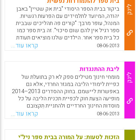
בית ספר להתמודדות נפשית
הציבורי. הענקת המענק שלהן הופכת לממוקדת
לינק
ביקור בבית הספר היסודי "בית אק שטיין" באבן
יותר ומכוונת אל מחוזות בית-ספריים אשר
יהודה, המיועד לתלמידים עם הפרעות רגשיות.
מאפייניהם הפוליטיים מקדמים השפעה גדולה
המנהל, עופר מרבך: "קורים פה תהליכים שבבית
יותר של קרנות, בייחוד לטווח הקצר ( Liang, G.) .
ספר רגיל אין להם שום סיכוי". זה בית ספר כמו
כל בית ספר אחר. הילדים שלנו מוציאים תעודת
Facebook
Email
WhatsApp
X
בגרות, נוסעים לפולין בתיכון, הולכים לגדנ"ע,
קראו עוד...
08-06-2013
ואלה שיכולים גם הולכים לצבא. בדרך כלל הם
יוצאים מהמפגש עם תחושות אחרות מאלה
שהגיעו עמן, ומתחיל קשר המבוסס על אמון. ללא
ליבת ההתנגדות
אמון הדדי בינינו ובין ההורים לא נוכל להצליח". (
לינק
מומחי חינוך מטילים ספק לא רק בתועלת של
אור סופר).
כפיית לימודי הליבה במגזר החרדי, אלא גם
באפשרות ליישמם. בחוק ההסדרים 2013–2014
Facebook
Email
WhatsApp
X
מופיעה הצעת חוק לכפיית תכנית הליבה על כל
מוסדות החינוך החרדיים ולהתניית תִקצובם
במימושה. המחוקקים טוענים כי לימודי הליבה
קראו עוד...
08-06-2013
הם המתכון "להתאמת מערכת החינוך החרדית
לעולם העבודה". חוקרי חינוך ומומחים למגזר
החרדי טוענים כי מערכת החינוך החרדית אינה
הזכות לטעות: על המורה בבית ספר ניל"י