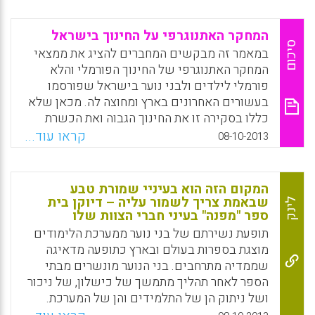
המחקר האתנוגרפי על החינוך בישראל
סיכום
במאמר זה מבקשים המחברים להציג את ממצאי
המחקר האתנוגרפי של החינוך הפורמלי והלא
פורמלי לילדים ולבני נוער בישראל שפורסמו
בעשורים האחרונים בארץ ומחוצה לה. מכאן שלא
כללו בסקירה זו את החינוך הגבוה ואת הכשרת
המורים, שאמנם נעשו עליהם לא מעט עבודות
קראו עוד...
08-10-2013
מחקר איכותניות שונות, אך רק מעט אתנוגרפיות (
שמחה שלסקי, ברכה אלפרט, נעמה צבר-בן
יהושע).
המקום הזה הוא בעיניי שמורת טבע
שבאמת צריך לשמור עליה – דיוקן בית
לינק
Facebook
Email
WhatsApp
X
ספר "מפנה" בעיני חברי הצוות שלו
תופעת נשירתם של בני נוער ממערכת הלימודים
מוצגת בספרות בעולם ובארץ כתופעה מדאיגה
שממדיה מתרחבים. בני הנוער מונשרים מבתי
הספר לאחר תהליך מתמשך של כישלון, של ניכור
ושל ניתוק הן של התלמידים והן של המערכת.
בשונה ממחקרים אחרים שהתמקדו בהיבטים של