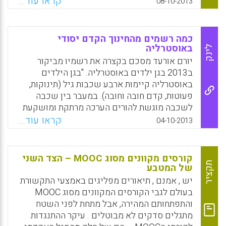
קראו עוד...
08-10-2013
תופעת הנשירה ובדרכי הטיפול בבני נוער נושרים,
ממצאי המחקר הנוכחי מספקים תמונה של
תהליכי הטיפול ושל המסגרת המאפשרת אותם.
כמה רשמים מהחינוך הקדם יסודי
תמונה זו הצטיירה מתוך התוודעות שיטתית לתיאור
באוסטרליה
לינק
חוויותיהם של בני הנוער ושל הצוות במוסד
יורם אורעד מסכם בקצרה את רשמיו מביקור
הנחקר, ומתוך חוויותיה של החוקרת עצמה (עדנה
ב2013 בגן ילדים באוסטרליה. "בגן הילדים
קפל-גרין, יוליה מירסקי ).
באוסטרליה קיימות ארבע שכבות גיל (תינוקות,
פעוטות, קדם חובה וחובה). במעבר בין שכבה
Facebook
Email
WhatsApp
X
לשכבה מוגשת להורים הערכה מרתקת ומושקעת
של מאפיינים התנהגותיים של ילדיהם, מטרות
קראו עוד...
04-10-2013
שניצבו בפני הגננות בנוגע לכל ילד וילד בתקופה
שבה שהו בשכבת גיל זו והמידה בה הושגו
המטרות. ההערכה מוצגת באמצעות מעין חוברת
קורסים מקוונים מסוג MOOC – הצד השני
שמשולבים בה תמונות של הילדים בסיטואציות
תקציר
של המטבע
שונות שלהם, סיטואציות הממחישות יכולות
יש , אמנם , תיאורים מפליגים באמצעי התקשורת
שהושגו על ידי הילדים, מטרות להמשך פיתוח
בעולם לגבי הקורסים המקוונים מסוג MOOC
הילדים ועוד. אחד המאפיינים המודגשים ביותר
והתפתחותם המהירה, אבל מתחת לפני השטח
בחיי הגן הוא הרצון לטפח בקרב הילדים איכויות
מתגלים סדקים לא מבוטלים . עיקר ההתנגדות
של אכפתיות, עזרה לאחר, יחס נאות כלפי הזולת