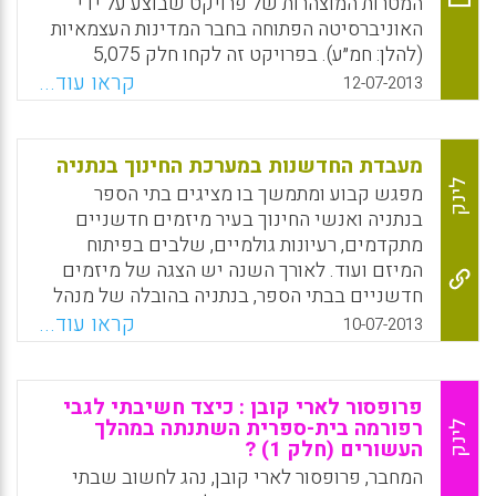
המטרות המוצהרות של פרויקט שבוצע על ידי
האוניברסיטה הפתוחה בחבר המדינות העצמאיות
(להלן: חמ״ע). בפרויקט זה לקחו חלק 5,075
סטודנטים מ-11 מדינות חמ׳׳ע, בעיקר מרוסיה
קראו עוד...
12-07-2013
ומאוקראינה. המחקר בוחן את מאפייני אוכלוסיית
המשתתפים בפרויקט, ציפיותיה ומניעיה
ללימודים, מידת שביעות רצונה מהלימודים,
מעבדת החדשנות במערכת החינוך בנתניה
תרומתו של הפרויקט לה במישור הקוגניטיבי
לינק
מפגש קבוע ומתמשך בו מציגים בתי הספר
וההתנהגותי (כפי שהדבר בא לידי ביטוי בזיקה
בנתניה ואנשי החינוך בעיר מיזמים חדשניים
ליהדות ולישראל) וכן את נכונותה לעלייה ולרישום
מתקדמים, רעיונות גולמיים, שלבים בפיתוח
ללימודים גבוהים בישראל ( ניצה דוידוביץ'.
המיזם ועוד. לאורך השנה יש הצגה של מיזמים
אלעזר לשם) .
חדשניים בבתי הספר, בנתניה בהובלה של מנהל
בית הספר וצוות נבחר, וליווי פדגוגי של מנחה
Facebook
Email
WhatsApp
X
קראו עוד...
10-07-2013
מרשת ערי חינוך.
Facebook
Email
WhatsApp
X
פרופסור לארי קובן : כיצד חשיבתי לגבי
רפורמה בית-ספרית השתנתה במהלך
לינק
העשורים (חלק 1) ?
המחבר, פרופסור לארי קובן, נהג לחשוב שבתי