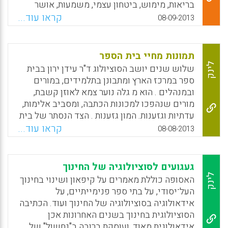
בריאות, מימוש, ביטחון עצמי, משמעות, אושר
ונכשלו בעבר. גם שיעור הנשירה הצטמצם ( ליאור
ורווחה נפשית. ואולם, בתי הספר מתמקדים
קראו עוד...
08-09-2013
דטל).
בפיתוח תחומים אחרים: משמעת עצמית, עמידה
בזמנים, הצלחה בבחינות וחשיבה ביקורתית.
Facebook
Email
WhatsApp
X
בעולם ההישגי והתחרותי של ימינו, הערכים
תמונות מחיי בית הספר
והכישורים הללו אכן חשובים, אך לא די בהם.
לינק
שלוש שנים יושב הסוציולוג ד"ר עידן ירון בבית
תפקיד מערכת החינוך הוא לראות את התלמיד
ספר במרכז הארץ ומתבונן בתלמידים, במורים
כאדם שלם ולהכין אותו לחיים במובן הרחב של
ובמנהלים . הוא מ גלה נוער צמא לאוזן קשבת,
המלה. אם כך, מדוע היא מתעלמת מהכישורים
מורים שנהפכו למכונות הכתבה, ומסביב אלימות,
שהורים מחשיבים כחיוניים לאושרם של
עדתיות וגזענות. המון גזענות . הצד הנסתר של בית
ילדיהם? ( רווית שרף) .
הספר . ד"ר עידן ירון, סוציולוג שמבלה כבר שלוש
קראו עוד...
08-08-2013
שנים בתצפית אנתרופולוגית על שגרת חייו של
Facebook
Email
WhatsApp
X
בית ספר שש-שנתי במרכז הארץ. מבחר קצר של
קטעים מייצגים מתוך המאמר המלא כפי
געגועים לסוציולוגיה של החינוך
שהתפרסם בגיליון "הד החינוך" , אוגוסט 2013
לינק
האסופה כוללת מאמרים על קיפאון ושינוי בחינוך
העל־יסודי, על בתי ספר פנימייתיים, על
Facebook
Email
WhatsApp
X
אידאולוגיה בסוציולוגיה של החינוך ועוד. הכתיבה
הסוציולוגית בחינוך בשנים האחרונות אכן
אידאולוגית מאוד, ועוסקת ברובה ב"נִחשול" של