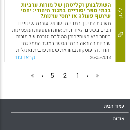
באופן מיטבי לשינויים ( שני אורית , אנית סומך).
השתלבותן וקליטתן של מורות ערביות
בבתי ספר יסודיים במגזר היהודי: יחסי
לינק
Facebook
Email
WhatsApp
X
שיתוף פעולה או יחסי עוינות?
מערכת החינוך במדינת ישראל עוברת שינויים
רבים בשנים האחרונות. אחת התופעות המעניינות
ביותר היא השתלבותן ההולכת וגוברת של מורות
ערביות בהוראה בבתי הספר במגזר הממלכתי
יהודי. הן עוסקות בהוראת שפות ערבית ואנגלית
והן בהוראת המדעים ומתמטיקה. תיאוריית המגע
קראו עוד...
26-05-2013
גורסת כי מגע מתמשך וצבירת ידע בין חברי
קבוצות אתניות שונות יכולים לתרום לשינוי
5
2
1
בעמדות היחיד כלפי יחידים מקבוצה אתנית
שניה, ושזה בתורו מוביל לשינוי עמדותיו כלפי
כלל הקבוצה השונה ( ג'מילה אלנאשף, אורי כהן,
אודרי אדי-רקח).
עמוד הבית
Facebook
Email
WhatsApp
X
אודות