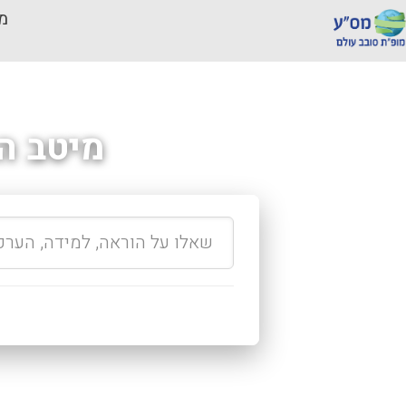
מכ
מיטב ה