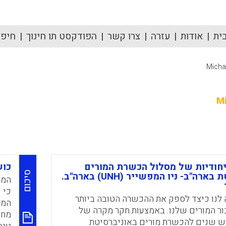
ית
אודות
עזרה
צרו קשר
הפודקסט תו חינוך
חיפוש
Micha
Mi
יחודיות של מסלול הכשרת המורים
כוש
סיכום
באוניברסיטת בארה"ב- ניו המפשייר (UNH) בארה"ב.
המב
כי 
 לנו כיצד לספק את ההכשרה הטובה ביותר
המש
ר המורים שלנו. באמצעות חקר מקרה של
מחק
ש שנים להכשרת מורים באוניברסיטת