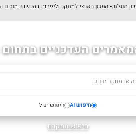
ון מופ"ת - המכון הארצי למחקר ולפיתוח בהכשרת מורים וב
מאמרים העדכניים בתחום ה
חיפוש AI
חיפוש רגיל
חיפוש מתקדם