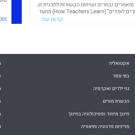
טוב
ומאמרים נבחרים ושיחות הקשורות לתכנית זו,
מאד
הספר "איך מורים לומדים" (How Teachers Learn) מתעד
יכו
 ואת ההישגים של התכנית שמהווה מודל
קראו עוד...
005
אבל
לפרקטיקות הטובות ביותר להכשרת מורים (Michael D.
נמו
Andrew and James R. Jelmb
מור
של 
Faceboo
Email
Whats
X
מור
מומ
מיל
אקטואליה
מ
מיל
בתי ספר
נ
מספ
גני ילדים ואקדמיה
ס
ro)
הכשרת מורים
ס
חינוך מיוחד ופסיכולוגיה בחינוך
ת
מדיניות פדגוגיה ותיאוריה
ת