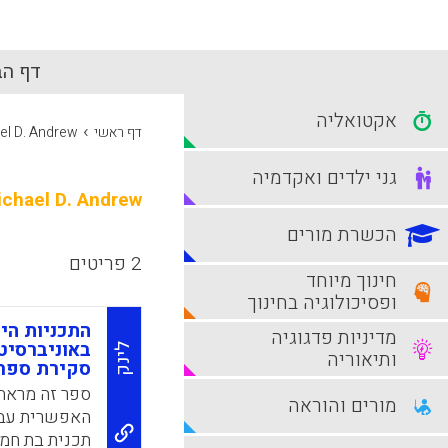
דף הב
אקטואליה
›
דף ראשי
el D. Andrew
גני ילדים ואקדמיה
chael D. Andrew
הכשרת מורים
2 פריטים
חינוך מיוחד
ופסיכולוגיה בחינוך
התכניות הי
מדיניות פדגוגיה
לינק
ותיאוריה
סקירת ספר
ספר זה מראה
מורים והוראה
האפשרית עבו
תכנית בת חמ