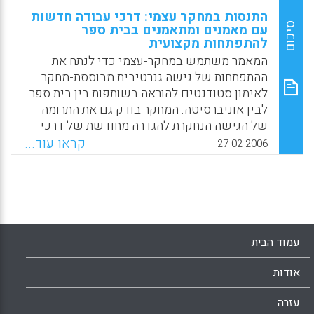
התנסות במחקר עצמי: דרכי עבודה חדשות
סיכום
עם מאמנים ומתאמנים בבית ספר
להתפתחות מקצועית
המאמר משתמש במחקר-עצמי כדי לנתח את
ההתפתחות של גישה גנרטיבית מבוססת-מחקר
לאימון סטודנטים להוראה בשותפות בין בית ספר
לבין אוניברסיטה. המחקר בודק גם את התרומה
של הגישה הנחקרת להגדרה מחודשת של דרכי
הכשרת מורים. המאמר מתמקד בערכים
קראו עוד...
27-02-2006
האונתולוגיים ובלמידה משותפת של הכותבים
שעבדו בשיתוף פעולה עם מאמנים בדרך
דמוקרטית. השימוש בוידיאו לתיעוד ההוראה
והלמידה המצבית של מורים מאמנים ושל
סטודנטים להוראה נחקר גם כן וכך גם התכונות
והתנאים שעזרו להביא לשינוי ביחסי הכוחות בין
עמוד הבית
השותפים שהיו מעורבים בדיאלוג הרפלקטיבי
ובחקר. המאמר מתייחס לנושאים של חיזוק
אודות
וביסוס דרכי עבודה כאלה וכן לתרומה של סיפורי
חקר מורים לידע המקצועי של מורי מורים, מורים
עזרה