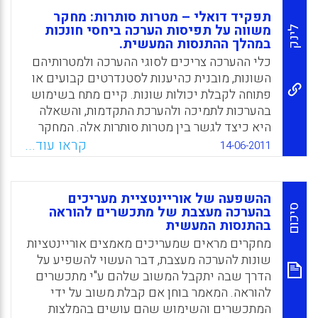
תפקיד דואלי – מטרות סותרות: מחקר
משווה על תפיסות הערכה ביחסי חונכות
לינק
במהלך ההתנסות המעשית.
כלי ההערכה צריכים לסוגי ההערכה ולמטרותיהם
השונות, מובנית כהיענות לסטנדרטים קבועים או
פתוחה לקבלת יכולות שונות. קיים מתח בשימוש
בהערכות לתמיכה ולהערכת התקדמות, והשאלה
היא כיצד לגשר בין מטרות סותרות אלה. המחקר
מראה שההבדלים בין חונכים לבין סטודנטים
קראו עוד...
14-06-2011
לגבי היבטים חשובים של הערכה מועטים, ושהם
מסכימים לגבי הדרך שבה היא מתבצעת. מנקודת
המבט של הערכה, אי-הסכמות או מחלוקות בין
ההשפעה של אוריינטציית מעריכים
סטודנטים לבין חונכים בתהליך החונכות עשויים
סיכום
בהערכה מעצבת של מתכשרים להוראה
בהתנסות המעשית
דווקא לשפר את ההוראה, והדבר אמור לגבי שלוש
המדינות שנבדקו. דווקא חשיפת סתירות בדעות
מחקרים מראים שמעריכים מאמצים אוריינטציות
ובגישות עשויה להוביל להבנות חדשות
שונות להערכה מעצבת, דבר העשוי להשפיע על
ולחידושים בתהליך מתון המכוון להשגת הסכמה
הדרך שבה יתקבל המשוב שלהם ע"י מתכשרים
הדדית . יחסי חונך/מאמן – מתכשר צריכים
להוראה. המאמר בוחן אם קבלת משוב על ידי
להתאפיין ביושר, בפתיחות, ברגישות, בהתלהבות,
המתכשרים והשימוש שהם עושים בהמלצות