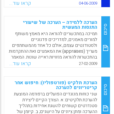
בהומור, בארגון, במודעות עצמית וברפלקציה,
ההערכה מושפעים באופן דיפרנציאלי
קראו עוד...
04-06-2009
מאפיינים האמורים להוביל לכשירויות הוראה
מהאוריינטציה שונות להערכה. במחקר נמצא כי
משופרות של המתכשרים וללמידה של
קבלת ההמלצות ופעולה לפיהן אינן מושפעות
התלמידים ( Tillema, H.H., Smith, K., &
מגישת הערכה פתוחה ומוכוונת-למידה בהשוואה
הערכה ללמידה – הערכה של שיעורי
Leshem).
להערכה מוכוונת-ביצוע. הן דווקא מושפעות מרמת
סיכום
התנסות המעשית
הפירוט של הערות המעריך. הסטודנטים נמצאו
תמיכה במתכשרים להוראה היא מאמץ משותף
Facebook
Email
WhatsApp
X
שמרניים למדי בהתייחסותם להערות, דבר העשוי
למורים מאמנים, למדריכים פדגוגיים
להצביע על הסתייגות מההערות או על הערות לא
ולסטודנטים עצמם, אולם כל אחד מהמשתתפים
איכותיות בעיקר במונחים של בהירות וישימות (
מעריך (appraises) את המאמצים ואת ההתקדמות
Tillema, H.H., & Smith, K ).
בהתכשרות להוראה מזוויות ראייה שונות. המאמר
בוחן הערכות של שיעורים בהתנסות המעשית ע"י
קראו עוד...
Facebook
Email
WhatsApp
X
27-02-2009
מספר מעריכים. הערכות שיעור של 51
משתתפים (17 משולשי הדרכה) נותחו במונחים
של: מטרת ההערכה, מושא ההערכה, שיטות הוראה
הערכת תלקיט (פורטפוליו): חיפוש אחר
מועדפות, מוקד ההערכה והקריטריונים להערכה.
סיכום
קריטריונים להערכה
הממצאים מראים וריאציות משמעותיות במטרות
שני כוחות מנוגדים הפועלים ברפורמה המוצעת
ובפרספקטיבות של המעריכים. הבדלים ונקודות
להערכת תלקיטים: א. הצורך הקיים ליצירת
דמיון בין המעורבים פורשו כתורמים לחשיבות
סטנדרטים קשוחים להשגת אחידות בתהליך
של הערכה רבת פנים של הישגים. נראה כי יש
ההערכה ומתן ציונים על הישגים; ב. קיומן של