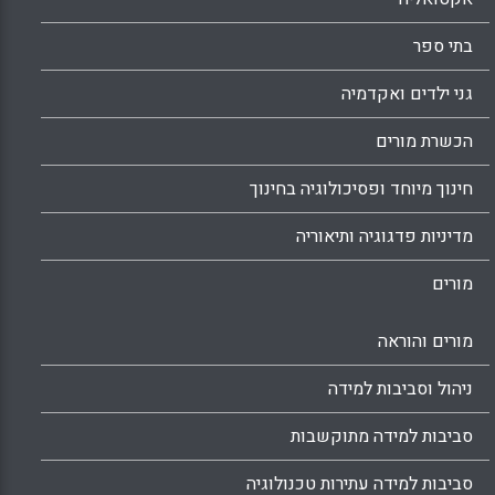
המאפשרת להשיג שקיפות בתהליך, דבר שיכול
להקל על הדילמה של מורה-המורים המשמש הן
בתי ספר
כמעריך והן כמדריך במהלך ההכשרה. (Tillema,
H., & Smith, K.)
גני ילדים ואקדמיה
Facebook
Email
WhatsApp
X
הכשרת מורים
חינוך מיוחד ופסיכולוגיה בחינוך
מדיניות פדגוגיה ותיאוריה
מורים
מורים והוראה
ניהול וסביבות למידה
סביבות למידה מתוקשבות
סביבות למידה עתירות טכנולוגיה