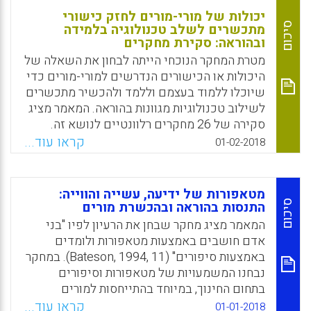
יכולות של מורי-מורים לחזק כישורי
סיכום
מתכשרים לשלב טכנולוגיה בלמידה
ובהוראה: סקירת מחקרים
מטרת המחקר הנוכחי הייתה לבחון את השאלה של
היכולות או הכישורים הנדרשים למורי-מורים כדי
שיוכלו ללמוד בעצמם וללמד ולהכשיר מתכשרים
לשילוב טכנולוגיות מגוונות בהוראה. המאמר מציג
סקירה של 26 מחקרים רלוונטיים לנושא זה.
קראו עוד...
01-02-2018
Facebook
Email
WhatsApp
X
מטאפורות של ידיעה, עשייה והווייה:
סיכום
התנסות בהוראה ובהכשרת מורים
המאמר מציג מחקר שבחן את הרעיון לפיו "בני
אדם חושבים באמצעות מטאפורות ולומדים
באמצעות סיפורים" (Bateson, 1994, 11). במחקר
נבחנו המשמעויות של מטאפורות וסיפורים
בתחום החינוך, במיוחד בהתייחסות למורים
מתחילים, חונכות, דרכי הוראה, קהיליות מורים
קראו עוד...
01-01-2018