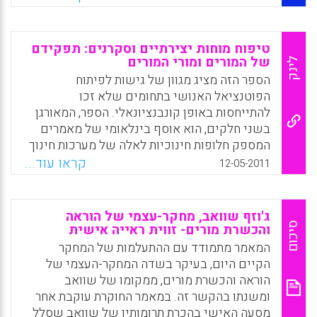
ורפורמות בית-ספריות.
Facebook
Email
WhatsApp
X
טיפוח מוחות יצירתיים וסקרנים: תפקידם
של המורים ומורי המורים
לינק
הספר הזה מציג מגוון של גישות לפיתוח
הפוטנציאל האנושי בתחומים שלא זכו
להתייחסות באופן קונבנציונאלי. הספר, המאורגן
בשני חלקים, הוא אוסף בינלאומי של מאמרים
המספק חלופות חינוכיות לאלה של מערכות חינוך
הנוטות לנוע לעבר אחריותיות מסוכנת למדי. יחד,
קראו עוד...
12-05-2011
הפרקים בחלק הראשון של הספר "Cultivating
Curious and Creative Minds" מספקים תובנות
לגבי הסוגיה של חשיבות הטיפוח של מוחות
ג'וזף שוואב, מחקר-עצמי של הוראה
יצירתיים וסקרנים בבתי הספר. המחברים מאירים
סיכום
והכשרת מורים- זווית ראייה אישית
את האופן שבו ניתן להגיע ליצירתיות וסקרנות
המאמר מתמודד עם ההתעלמות של המחקר
בתחום ההוראה ודנים ברעיונות מסוימים הנוגעים
הקיים היום, בעיקר בשדה המחקר-העצמי של
לאופן שבו זה מתבטא בהקשרים וסיטואציות
הוראה והכשרת מורים, ממקומו של שוואב
מסוימים, לרבות בתחומי הכשרת המורים ( Craig
ומשנתו בהקשר זה. במאמר החוקרת עוקבת אחר
and Louise F. Deretchin, Eds).
מסעה האישי בהכרת תרומותיו של שוואב שסלל