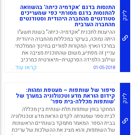
התנסות בדגם 'אקדמיה כיתה' בהשוואה
להתנסות בדגם מסורתי כפי שמעריכים
לינק
סטודנטים מהחברה היהודית וסטודנטים
מהחברה הערבית
ההיענות לתכנית "אקדמיה-כיתה" בשנת תשע"ו
היתה נמוכה, בעיקר במכללות מהחברה היהודית
במרכז הארץ: המקורות למורים בחינוך הממלכתי.
עניין זה מפתיע, משום שהתוכנית מציבה את
שילוב הלמידה הפרקטית–תיאורטית כמרכיב
מרכזי בהכשרה להוראה, ויכולה לסייע בפתרון
קראו עוד...
01-05-2018
דילמות הקשורות בהתפתחות מקצועית של
הסטודנטים ובהכנה מיטבית לקראת עבודתם
כמורים.במטרה להבין את ההבדל בין התנסות
סיפור של שותפות – מעטפת ומהות:
בדגם "אקדמיה כיתה" לבין התנסות בדגם מסורתי,
קידום הוראת מדע וטכנולוגיה במערך של
לינק
'שותפות מכללה-בית ספר'
כפי שמעריכים סטודנטים מהחברה היהודית
וסטודנטים מהחברה הערבית, נוסחו השאלות
המחקר בוחן שותפות תלת-שנתית בין מכללה
הבאות:
לבית ספר שמטרתה לקדם הוראת מדע וטכנולוגיה
בבית הספר. המאמר מתמקד בשנתיים הראשונות
Facebook
Email
WhatsApp
X
של השותפות, והוא מציג את ההשלכות של עריכת