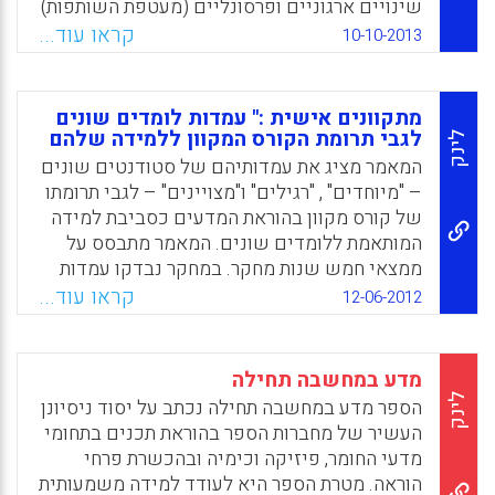
שינויים ארגוניים ופרסונליים (מעטפת השותפות)
במהלך השותפות על השגת המטרות והיעדים
קראו עוד...
10-10-2013
(מהות השותפות). בכל אחת משנות השותפות
הגיעו לבית הספר היסודי הנבחר שש סטודנטיות
בשנה השלישית להכשרתן בהוראת מדעים. כל
מתקוונים אישית :" עמדות לומדים שונים
סטודנטית שובצה לכיתה מסוימת ולימדה בה
לגבי תרומת הקורס המקוון ללמידה שלהם
לינק
יומיים בשבוע – ביום האחד הוראה כוללת
המאמר מציג את עמדותיהם של סטודנטים שונים
בהנחיית מדריכה פדגוגית כוללת, וביום האחר
– "מיוחדים" , "רגילים" ו"מצויינים" – לגבי תרומתו
הוראת מדעים בהנחיית מדריכה פדגוגית בתחום
של קורס מקוון בהוראת המדעים כסביבת למידה
המדעים. המדריכות הפדגוגיות ליוו את
המותאמת ללומדים שונים. המאמר מתבסס על
הסטודנטיות במשך כל שעות שהותן בבית הספר.
ממצאי חמש שנות מחקר. במחקר נבדקו עמדות
כמו כן ליוותה את הסטודנטיות המורה המאמנת,
הסטודנטים כלפי היבטים שונים בקורס המקוון
קראו עוד...
12-06-2012
מחנכת הכיתה ( אילנה רונן).
והישגי הסטודנטים בקורס. במהלך הקורס נעשה
שימוש במגוון כלים מקוונים : מאגרי מידע ,
Facebook
Email
WhatsApp
X
פורומים ,פריטי מולטימדיה , מעבדות מקוונות ,
מדע במחשבה תחילה
תרגול מקוון , מטלות מקוונות , הודעות אלקטרוניות
לינק
הספר מדע במחשבה תחילה נכתב על יסוד ניסיונן
ומפגשים סינכרוניים שכללו ייעוץ והרצאות.
העשיר של מחברות הספר בהוראת תכנים בתחומי
במחקר נמצא כי הישגיהם של הסטודנטים
מדעי החומר, פיזיקה וכימיה ובהכשרת פרחי
"המיוחדים" לא נפלו מאלה של עמיתיהם
הוראה. מטרת הספר היא לעודד למידה משמעותית