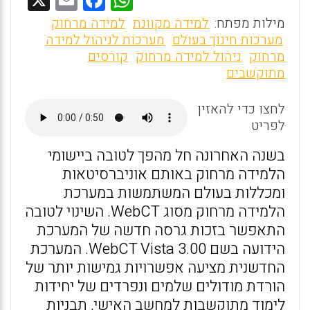
m
a
h
מילות מפתח:
למידה מקוונת
למידה מרחוק
ai
ce
at
מערכות חינוך בעולם
מערכות לניהול למידה
מרחוק
ניהול למידה מרחוק
קורסים
l
b
s
מתוקשבים
o
A
o
p
לחצו כדי להאזין
לפריט
p
k
בשנה האחרונה חל מהפך לטובה ביישומי
הלמידה מרחוק באותם אוניברסיטאות
ומכללות בעולם המשתמשות במערכת
הלמידה מרחוק מסוג WebCT. השינוי לטובה
התאפשר בזכות גרסה חדשה של המערכת
הידועה בשם 3.00 WebCT Vista. המערכת
החדשנית מציעה אפשרויות גמישות יותר של
הורדת מודולים שלמים ונפרדים של יחידות
לימוד מתוקשבות למחשב האישי, תבניות