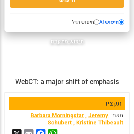
חיפוש AI
חיפוש רגיל
חיפוש מתקדם
WebCT: a major shift of emphasis
תקציר
מאת:
Jeremy
,
Barbara Morningstar
Schubert
,
Kristine Thibeault
X
E
F
W