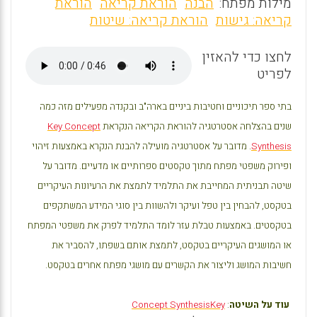
m
a
h
מילות מפתח:
הבנה
הוראת קריאה
הוראת
ai
ce
at
קריאה: גישות
הוראת קריאה: שיטות
l
b
s
לחצו כדי להאזין
o
A
לפריט
o
p
k
p
בתי ספר תיכוניים וחטיבות ביניים בארה"ב ובקנדה מפעילים מזה כמה
שנים בהצלחה אסטרטגיה להוראת הקריאה הנקראת
Key Concept
Synthesis
. מדובר על אסטרטגיה מועילה להבנת הנקרא באמצעות זיהוי
ופירוק משפטי מפתח מתוך טקסטים ספרותיים או מדעיים. מדובר על
שיטה תבניתית המחייבת את התלמיד לתמצת את הרעיונות העיקריים
בטקסט, להבחין בין טפל ועיקר ולהשוות בין סוגי המידע המשתקפים
בטקסטים. באמצעות טבלת עזר לומד התלמיד לפרק את משפטי המפתח
או המושגים העיקריים בטקסט, לתמצת אותם בשפתו, להסביר את
חשיבות המושג וליצור את הקשרים עם מושגי מפתח אחרים בטקסט.
עוד על השיטה
:
Key
Concept Synthesis