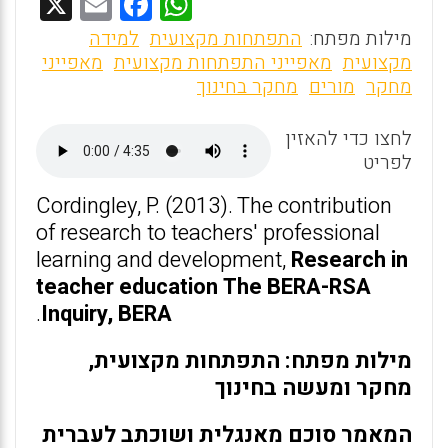
X
E
F
W
m
a
h
מילות מפתח:
התפתחות מקצועית
למידה
ai
ce
at
מקצועית
מאפייני התפתחות מקצועית
מאפייני
מחקר
מורים
מחקר בחינוך
l
b
s
o
A
לחצו כדי להאזין
o
p
לפריט
k
p
Cordingley, P. (2013). The contribution
of research to teachers' professional
learning and development,
Research in
teacher education The BERA-RSA
.
Inquiry, BERA
מילות מפתח: התפתחות מקצועית,
מחקר ומעשה בחינוך
המאמר סוכם מאנגלית ושוכתב לעברית