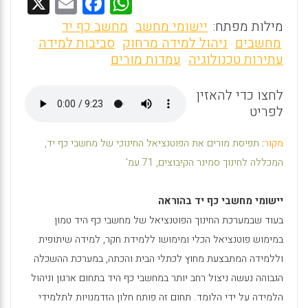
X
E
F
W
m
a
h
מילות מפתח:
יישומי מחשב
מחשב כף יד
ai
ce
at
מחשבים
ניהול למידה מרחוק
סביבות למידה
עתירות טכנולוגיה
עמדות מורים
l
b
s
o
A
לחצו כדי להאזין
o
p
לפריט
k
p
מקור
:
תפיסת מורים את הפוטנציאל החינוכי של מחשבי כף יד,
המכללה לחינוך סמינר הקיבוצים, 71 עמ'
יישומי מחשבי כף יד בהוראה
בעוד שבמערכת החינוך הפוטנציאל של מחשבי כף היד טמון
במימוש פוטנציאל הכלי ומימושו ללמידת חקר, למידה שיתופית
וללמידה המתבצעת מחוץ לכתלי הבית והכתה, במערכת ההשכלה
הגבוהה נעשה ניצול רחב יותר במחשבי כף היד בתחום ארגון וניהול
הלמידה על ידי הלומד. תחום זה פותח חלון הזדמנויות לתלמידי