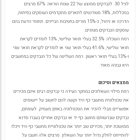
לגיל 30. לנבדקים ממוצע של 22 שנות הוראה: 67% מרצים
במכללות, 18% סטודנטים לתארים מתקדמים העוסקים בפיתוח,
הדרכה או ניהול, כ-15% מורים בחטיבות הביינים. תחומי הדעת בהם
עוסקים הנבדקים מגוונים.
רמת השכלה: 32.5% בעלי תואר שלישי, 13% לומדים לקראת
תואר שלישי, 41.6% בעלי תואר שני או לומדים לקראת תואר שני
ו-13% בעלי תואר ראשון. רמת השליטה של כל הנבדקים במחשבים
היא גבוהה מאוד.
ממצאים וסיכום
רמת מילוי השאלונים במחקר העידה כי נבדקים רבים אינם מכירים
את טכנולוגית מחשבי כף היד וקשה להם לחשוב על יישומים
אפשריים מבלי להכיר את הטכנולוגיה באופן מעמיק. לעומתם,
נבדקים שברשותם מחשב כף יד או נבדקים אחרים בעברו סדנא
ממושכת יותר, מכירים טוב יותר את טכנולוגיית מחשבי כף היד ויכלו
להתייחס לחלק גדול יותר של השאלון. מרצים אלה חשבו על