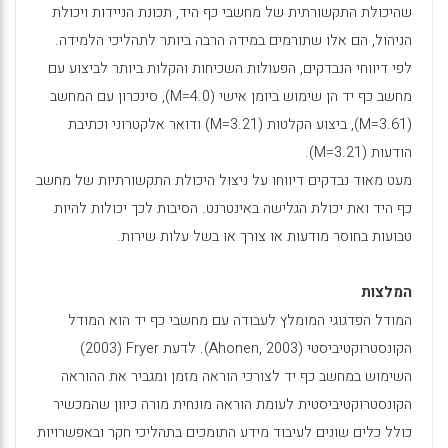
שהיכולת התקשורתית של מחשבי כף היד, תכונת הניידות ויכולת
הניהול, הם אלו שתורמים במידה הרבה ביותר לתהליכי הלמידה.
לפי דיווחי הנבדקים, הפעולות השכיחות והקלות ביותר לביצוע עם
מחשב כף יד הן שימוש ביומן אישי (
M=4.0
), סינכרון עם המחשב
(
M=3.61
), ביצוע הקלטות (
M=3.21
) ודואר אלקטרוני וכתיבת
הודעות (
M=3.21
).
מעט מאוד נבדקים דיווחו על ניצול היכולת התקשורתיות של מחשב
כף היד ואת יכולת הגלישה באינטרנט. הסיבות לכך יכולות להיות
טבועות בחוסר מודעות או צורך או בשל עלות שירות.
המלצות
המודל הפדגוגי המומלץ לעבודה עם מחשבי כף יד הוא המודל
הקונסטרוקטיביסטי (
Ahonen, 2003
). לדעת
Fryer
(2003)
השימוש במחשב כף יד לצורכי הוראה מזמן ומגביר את ההוראה
הקונסטרוקטיביסטית לעומת הוראה מונחית מורה כיוון שהמכשיר
כולל כלים שונים לעיבוד מידע התומכים בתהליכי חקר ובאפשרויות