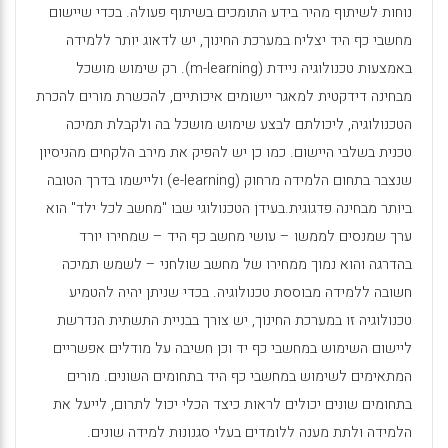
נוחות לשיתוף מהיר בידע התומכים בשיתוף פעולה. בכדי שיישום
מחשבי כף היד יצליח במערכת החינוך, יש לדאוג יותר ללמידה
באמצעות טכנולוגיה ניידת (
m-learning
). רק שימוש מושכל
מבחינה דידקטית למאגר יישומים איכותיים, להכשרת מורים להכרת
הטכנולוגיה, ליכולתם לבצע שימוש מושכל בה ולקבלת תמיכה
טכנית בשלבי היישום. כמו כן יש להפיק את מירב הלקחים מהניסיון
שנצבר בתחום הלמידה מרחוק (
e-learning
) וליישמו בדרך הטובה
ביותר מבחינה פדגוגית.בעידן הטכנולוגי שבו "מחשב לכל ילד" הוא
ערך שמנסים לממשו – עושי מחשב כף היד – שמחירו יורד
בהדרגה והוא נמוך ממחירו של מחשב שולחני – לשמש תמיכה
חשובה ללמידה מבוססת טכנולוגיה. בכדי שניתן יהיה להטמיע
טכנולוגיה זו במערכת החינוך, יש צורך בבניית התשתית הנדרשת
ליישום השימוש במחשבי כף יד וכן חשיבה על מודלים אפשריים
המתאימים לשימוש במחשבי כף היד בתחומים השונים. מורים
בתחומים שונים יכולים לראות כיצד הכלי יכול לתרום, לייעל את
הלמידה ולתת מענה ללומדים בעלי סגנונות למידה שונים.