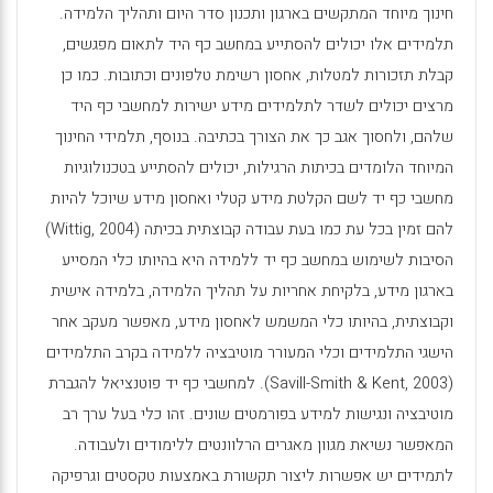
חינוך מיוחד המתקשים בארגון ותכנון סדר היום ותהליך הלמידה.
תלמידים אלו יכולים להסתייע במחשב כף היד לתאום מפגשים,
קבלת תזכורות למטלות, אחסון רשימת טלפונים וכתובות. כמו כן
מרצים יכולים לשדר לתלמידים מידע ישירות למחשבי כף היד
שלהם, ולחסוך אגב כך את הצורך בכתיבה. בנוסף, תלמידי החינוך
המיוחד הלומדים בכיתות הרגילות, יכולים להסתייע בטכנולוגיות
מחשבי כף יד לשם הקלטת מידע קטלי ואחסון מידע שיוכל להיות
להם זמין בכל עת כמו בעת עבודה קבוצתית בכיתה (
Wittig, 2004
)
הסיבות לשימוש במחשב כף יד ללמידה היא בהיותו כלי המסייע
בארגון מידע, בלקיחת אחריות על תהליך הלמידה, בלמידה אישית
וקבוצתית, בהיותו כלי המשמש לאחסון מידע, מאפשר מעקב אחר
הישגי התלמידים וכלי המעורר מוטיבציה ללמידה בקרב התלמידים
(
Savill-Smith & Kent, 2003
). למחשבי כף יד פוטנציאל להגברת
מוטיבציה ונגישות למידע בפורמטים שונים. זהו כלי בעל ערך רב
המאפשר נשיאת מגוון מאגרים הרלוונטים ללימודים ולעבודה.
לתמידים יש אפשרות ליצור תקשורת באמצעות טקסטים וגרפיקה