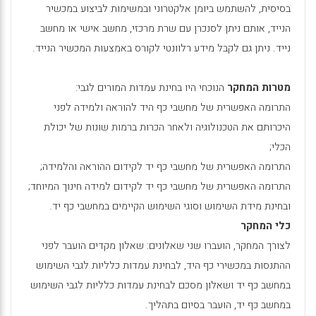
בסיסית, להשתמש ביומן אלקטרוני ובמשימות לביצוע במכשיר
הנייד, אותם ניתן לסנכרן עם שרת מרכזי, מחשב אישי או מחשב
נייד. ניתן גם לקבל מידע רלוונטי לקורס באמצעות המכשיר הנייד.
מטרות המחקר
הנוכחי היו בחינת עמדות המורים לגבי:
התרומה האפשרית של מחשבי כף היד להוראה ולמידה לפני
היכרותם את הטכנולוגיה ולאחר הכרות ברמות שונות של יכולת
הכלי;
התרומה האפשרית של מחשבי כף יד לקידום ההוראה והלמידה;
התרומה האפשרית של מחשבי כף יד לקידום למידה חינוך המיוחד;
ובחינת מידת השימוש וסוגי השימוש הקיימים במחשבי כף יד.
כלי המחקר
לצורך המחקר, הועברו שני שאלונים: שאלון מקדים הועבר לפני
ההתנסות במכשירי כף היד, לבחינת עמדות כלליות לגבי השימוש
במחשב כף יד ושאלון מסכם לבחינת עמדות כלליות לגבי השימוש
במחשב כף יד, הועבר בסיום בתהליך.