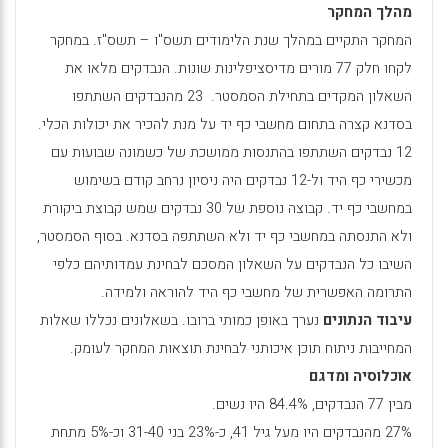
מהלך המחקר
המחקר התקיים במהלך שנת הלימודים תשס"ו – תשס"ז. במחקר
לקחו חלק 77 מורים מדיסציפלינות שונות. הנבדקים מלאו את
השאלון המקדים בתחילת הסמסטר. 23 מהנבדקים השתתפו
בסדנא קצרה בתחום מחשבי כף יד על מנת להכיר את יכולות הכלי.
12 נבדקים השתתפו בהתנסות ממושכת של כשמונה שבועות עם
מכשירי כף היד ול-12 נבדקים היה ניסיון נרחב קודם בשימוש
במחשבי כף יד. קבוצה נוספת של 30 נבדקים שמש קבוצת ביקורת
ולא התנסתה במחשבי כף יד ולא השתתפה בסדנא. בסוף הסמסטר,
השיבו כל הנבדקים על השאלון המסכם לבחינת עמדותיהם כלפי
התרומה האפשרית של מחשבי כף היד להוראה ולמידה.
עיבוד הנתונים
נערך באופן כמותי ברובו. בשאלונים נכללו שאלות
המחייבות ניתוח תוכן איכותני לבחינת תוצאות המחקר לעומק.
אוכלוסיה ומדגם
מבין 77 הנבדקים, 84.4% היו נשים.
27% מהנבדקים היו מעל גיל 41, כ-23% בני 31-40 וכ-5% מתחת