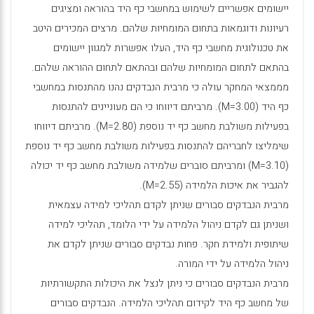
יישומים אפשריים לשימוש במחשבי כף היד בהוראה ומציגים
רעיונות ודוגמאות בתחום המומחיות שלהם. מרצים המכירים היטב
את טכנולוגית מחשבי כף היד, העלו אפשרות למגוון יישומים
בהתאם לתחום המומחיות שלהם ובהתאם לתחום ההוראה שלהם.
מממצאי המחקר עולה כי מרבית הנבדקים נהנו מהתנסות במחשבי
כף היד (
M=3.00
). מרביתם דיווחו כי הם מעוניינים להתנסות
בפעילות משולבת מחשב כף יד נוספת (
M=2.80
). מרביתם דיווחו
שימליצו לחבריהם להתנסות בפעילות משולבת מחשב כף יד נוספת
(
M=3.10
) ומרביתם סוברים שלמידה משולבת מחשב כף יד יכולה
להגביר את איכות הלמידה (
M=2.55
).
מרבית הנבדקים סבורים שניתן לקדם תהליכי למידה עצמאית
ושניתן גם לקדם ניהול הלמידה על ידי הלומד, תהליכי למידה
שיתופית ולמידת חקר. פחות נבדקים סבורים שניתן לקדם את
ניהול הלמידה על ידי המורה.
מרבית הנבדקים סבורים כי ניתן לנצל את היכולות התקשורתיות
של מחשב כף היד לקידום תהליכי הלמידה. הנבדקים סבורים