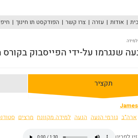
ית
אודות
עזרה
צרו קשר
הפודקסט תו חינוך
חיפוש
 למידה
עה שנגרמו על-ידי הפייסבוק בקורס 
תקציר
James
ארה"ב
גורמי הנעה
הנעה
למידה מקוונת
מרצים
סטודנט
ין לפריט