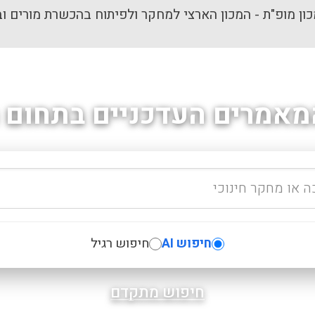
ון מופ"ת - המכון הארצי למחקר ולפיתוח בהכשרת מורים וב
מאמרים העדכניים בתחום ה
חיפוש AI
חיפוש רגיל
חיפוש מתקדם