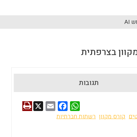
 AI
מקוון בצרפתית
תגובות
X
E
F
W
m
a
h
ים
קורס מקוון
רשתות חברתיות
ai
ce
at
l
b
s