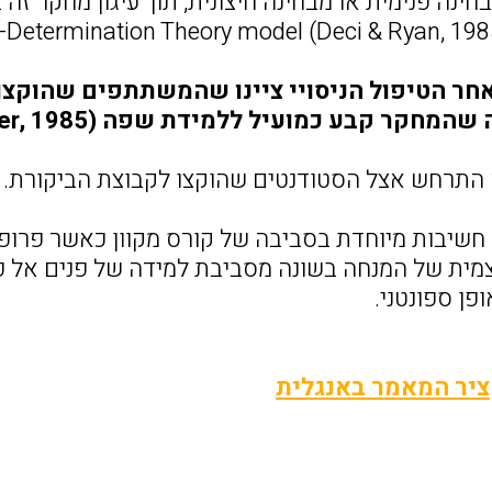
בחינה פנימית או מבחינה חיצונית, תוך עיגון מחקר ז
חר הטיפול הניסויי ציינו שהמשתתפים שהוקצו 
מחקר קבע כמועיל ללמידת שפה (Gardner, 1985).
א התרחש אצל הסטודנטים שהוקצו לקבוצת הביקורת.
ל חשיבות מיוחדת בסביבה של קורס מקוון כאשר פרופ
ית של המנחה בשונה מסביבת למידה של פנים אל 
ן ספונטני.
יר המאמר באנגלית