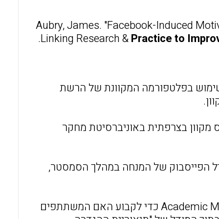
o
A
o
p
Aubry, James. "Facebook-Induced Motiva
Linking Research &
Practice to Impro
k
p
ימוש בפלטפורמה המקוונת של הרשת
ון.
ו לקורס מקוון בצרפתית באוניברסיטת מחקר
יל הפייסבוק של המנחה במהלך הסמסטר,
במחקר נעשה שימוש בסולם ההנעה האקדמית ((Academic Motivation Scale כדי לקבוע האם המשתתפים