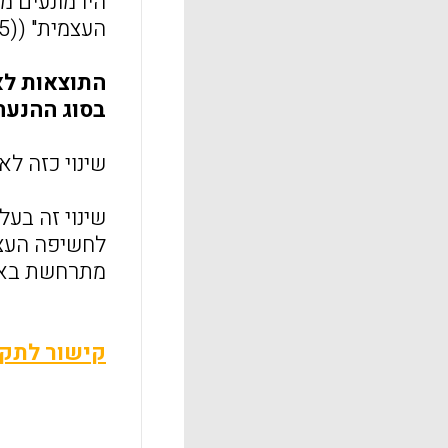
היו מונעים מ
העצמית" (Self-Determination Theory model (Deci & Ryan, 1985).
התוצאות לא
בסוג ההנעה שה
שינוי כזה ל
שינוי זה בע
לחשיפה העצמ
מתרחשת באופ
קישור לתקצ