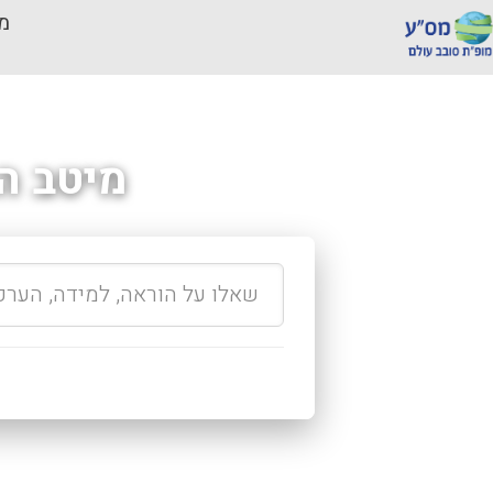
מכ
מיטב ה