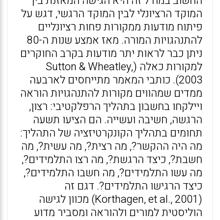
החשוב במודל זה היא הגישה המאזנת בין
המוקד הרציונלי לבין המוקד הרגשי, דגש על
פיתוח מודעות ממקורות פחות רציונליים
להתנהגויות המורה. מאז אמצע שנות ה-80
ניתן כבר לראות יתר מודעות בקרב החוקרים
למקורות כאלה (Sutton & Wheatley,
2003). כותבי המאמר מתייחסים לארבעה
ממדים שמהווים מקורות להתנהגויות הוראה
ויילקחו בחשבון בתהליך הרפלקטיבי: רצון,
הרגשה, חשיבה ועשייה. הם הציעו תשעה
תחומים בתהליך הקונקרטיזציה של התהליך:
מה היה ההקשר?, מה רצית?, מה עשית?, מה
חשבת?, כיצד הרגשת?, מה רצו התלמידים?,
מה עשו התלמידים?, מה חשבו התלמידים?,
כיצד הרגישו התלמידים?. דגם זה
(Korthagen, et al., 2001) מכוון לגישה
הוליסטית למורים ולהוראה ומסביר מדוע