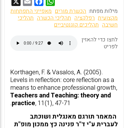
X
E
F
W
m
a
h
מילות מפתח:
הכשרת מורים
מאפייני התפתחות
ai
ce
at
מקצועית
רפלקציה
תהליכי הכשרה
תהליכי
חשיבה
תהליכים קוגנטיביים
l
b
s
o
A
לחצו כדי להאזין
o
p
לפריט
k
p
Korthagen, F. & Vasalos, A. (2005).
Levels in reflection: core reflection as a
means to enhance professional growth,
Teachers and Teaching: theory and
practice
, 11(1), 47-71.
המאמר תורגם מאנגלית ושוכתב
לעברית ע"י ד"ר פנינה כץ ממכון מופ"ת