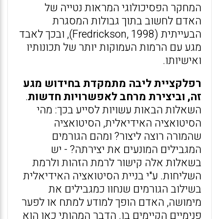
המחקר הפסיכולוגי המראות נטייה של
האדם לחשוב בתוך גבולות המסגרת
הבעייתית (Fredrickson, 1998), ובכך לאבד
מגע עם הרמות העמוקות יותר של תכונותיו
ואישיותו.
רפלקציית ליבה מתמקדת בחידוש מגע
זה, וביצירת מרחב לאפשרויות חדשות
.
השאלות הבאות עשויות לסייע בכך: מהי
הסיטואציה האידיאלית, הסיטואציה
שהמורה רוצה ליצור? ומהם הגורמים
המגבילים המונעים את יצירתה? - יש
בשאלות אלה קישור לרמת הזהות ולרמת
השליחות. ע"י בניית הסיטואציה האידיאלית
בשילוב הגורמים שנחוו כמגבילים את
מימושה, האדם הופך למודע למתח או לפער
פנימיים הקיימים בו. הדבר המהותי כאן הוא