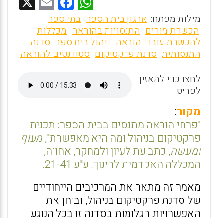
X
E
F
W
m
a
h
מילות מפתח:
ארגון בית הספר
בתי ספר
ai
ce
at
הכשרת מורים
התנסויות בהוראה
מכללות
להכשרת עובדי הוראה
ניהול בית ספר
סדנה
l
b
s
התנסותית
סדנת פרקטיקום
סטודנטים להוראה
o
A
o
p
לחצו כדי להאזין
לפריט
p
k
מקור
:
"פרחי הוראה מתנסים בבית הספר: תכנית
פרקטיקום בניהול ומה היא מאפשרת",
מעוף
ומעשה
, כתב עת לעיון ולמחקר, אחווה,
המכללה האקדמית לחינוך. ע"ע 21-41.
מאמר זה מתאר את המרכיבים הייחודיים
של סדנת פרקטיקום בניהול, ובוחן את
האפשרויות הגלומות בסדנה זו בכל הנוגע