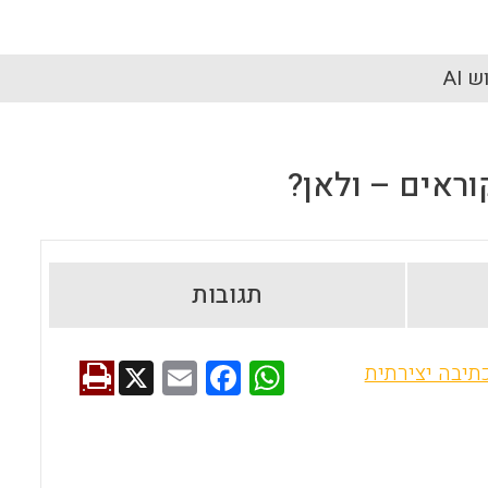
 AI
וראים – ולאן?
תגובות
X
E
F
W
תיבה יצירתית
m
a
h
ai
ce
at
l
b
s