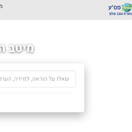
מכ
מיטב ה