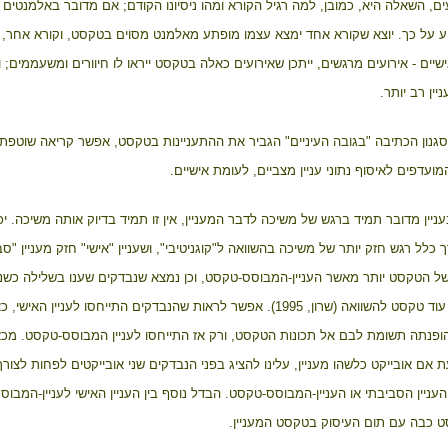
ים, השאלה היא, כמובן, למה רגיל הקורא ומהו ניסיונו הקודם; אם מדובר באלמנטי
על כך. יוצא שקורא אחד ימצא עצמו מופתע מאלמנט מסוים בטקסט, וקורא אחר, שניסיו
ישיים - אירועים מרגשים, ייתכן שאירועים כאלה בטקסט ייראו לו חיוורים ומשעממים;
יין רב יותר.
נון הכתיבה "בגובה העיניים" הגביר את ההתעניינות בטקסט, אפשר קריאה שוטפת 
ועדפים לאיסוף נתוני עניין מצביים, לעומת אישיים.
יין מדובר תמיד ברגש של משיכה לדבר המעניין, אין זו תמיד בדיוק אותה משיכה. יכ
ך כלל רגש חזק יותר של משיכה בהשוואה ל"קוגניטיבי", ושעניין "אישי" חזק מעניין "
של הטקסט יותר מאשר העניין-המבוסס-טקסט, וכן נמצא שנבדקים שענו בשלילה כשנש
רק כשהוצג בפניהם עוד טקסט להשוואה (שרון, 1995). אפשר לראות שהנבדק
ופנתה תשומת לבם אל תכונות הטקסט, ורק אז התייחסו לעניין המבוסס-טקסט. מכאן
ת אם אובייקט כלשהו מעניין, עלינו להציג בפני הנבדקים שני אובייקטים לפחות לצורך 
העניין הסביבתי או העניין-המבוסס-טקסט. הבדל נוסף בין העניין האישי לעניין-המבוס
ט כבה עם תום העיסוק בטקסט המעניין.