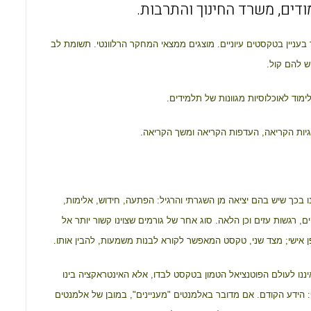
o
A
o
p
ניין בטקסטים עיוניים. מוצגים ממצאי המחקר הרלוונטי. תשומת לב
k
p
ש להם קול.
ימוד לאוכלוסיות מגוונות של תלמידים.
יות הקריאה, העדפות הקריאה ומשך הקריאה.
נו בכך שיש בהם יציאה מן השגרתי והרגיל: הפתעה, חידוש, אלימות,
ים, רגשות עזים וכן הלאה. סוג אחר של גורמים שצוינו קשור יותר אל
ן אישי; מצד שני, טקסט המאפשר לקורא לבנות משמעות, להבין אותו.
יננו לעולם הפוטנציאל הטמון בטקסט לבדו, אלא האינטראקציה בינו
: הידע הקודם. אם מדובר באלמנטים "מעניינים", במובן של אלמנטים