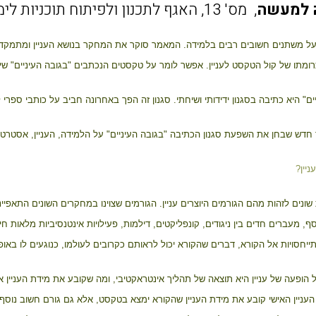
 למעשה
, מס' 13, האגף לתכנון ולפיתוח תוכניות לימודים, משרד החינוך והתרבות.
על משתנים חשובים רבים בלמידה. המאמר סוקר את המחקר בנושא העניין ומתמקד בע
ומתו של קול הטקסט לעניין. אפשר לומר על טקסטים הנכתבים "בגובה העיניים" שי
ם" היא כתיבה בסגנון ידידותי ושיחתי. סגנון זה הפך באחרונה חביב על כותבי ספרי ל
דש שבחן את השפעת סגנון הכתיבה "בגובה העיניים" על הלמידה, העניין, אסטרטג
יין?
 שונים לזהות מהם הגורמים היוצרים עניין. הגורמים שצוינו במחקרים השונים התאפיי
ף, מעברים חדים בין ניגודים, קונפליקטים, דילמות, פעילויות אינטנסיביות מלאות חי
יחסויות אל הקורא, דברים שהקורא יכול לראותם כקרובים לעולמו, כנוגעים לו באופ
ל הופעה של עניין היא תוצאה של תהליך אינטראקטיבי, ומה שקובע את מידת העניין א
 העניין האישי קובע את מידת העניין שהקורא ימצא בטקסט, אלא גם גורם חשוב נוסף