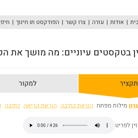
ית
אודות
עזרה
צרו קשר
הפודקסט תו חינוך
חיפוש
ן בטקסטים עיוניים: מה מושך את הק
תקציר
למקור
רון
מילות מפתח:
הוראת כתיבה
הוראת קריאה
כתיבה
כ
ין לפריט