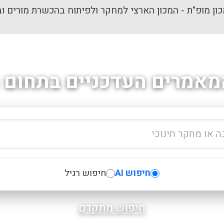
ון מופ"ת - המכון הארצי למחקר ולפיתוח בהכשרת מורים וב
מאמרים העדכניים בתחום ה
חיפוש AI
חיפוש רגיל
חיפוש מתקדם