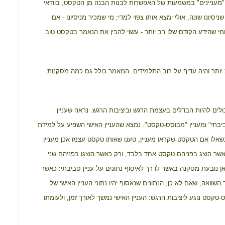
ם "מעניינים" במשמעות של האפשרות לבנות הבנה מן הטקסט, בוודאי
נו שונה, אולי ימצא אותו צפוי למדי; מי שמכיר מניסיונו - אם
 ומי שהידע הקודם שלו רב יותר - עשוי להבין את הנאמר בטקסט טוב
יותר והיה עדיף על רוב התלמידים. המאמר כולל גם כמה מסקנות
ולים להיות הבדלים בעצמת הרגש וביציבות הרגש. נראה שעניין
סביבתי" ומעניין "מבוסס-טקסט". נמצא שהעניין האישי השפיע על למידת
אלו אם הטקסט שקראו מעניין, טענו שאותו טקסט עצמו אכן מעניין
ים התייחסו לעניין האישי, כאשר הוצג בפניהם טקסט אחד בלבד, ורק כאשר הוצגו בפניהם שני
 נובעת מסקנה באשר לדרך לאיסוף נתונים על עניין סביבתי: כאשר
השוואה, שאם לא כן, הנתונים שנאסוף יהיו נתוני העניין האישי של
ס-טקסט נוגע ליציבות הרגש: העניין האישי נמשך לאורך זמן, ולעומתו