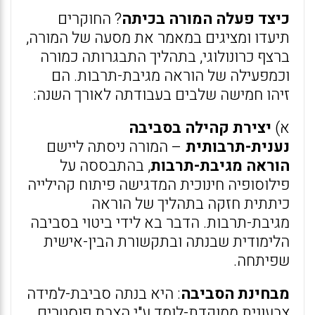
כיצד פעלה המורה בכיתה
? החוקרים
תיעדו ומציגים במאמר את מסעה של המורה,
ברצף כרונולוגי, בתהליך התבגרותה כמורה
וכמפעילה של הוראה מגיבת-תרבות. הם
זיהו חמישה שלבים בעבודתה לאורך השנה:
א)
יצירת קהילה בסביבה
נענית-תרבותית
– המורה ניסתה ליישם
הוראה מגיבת-תרבות
, בהתבססה על
פילוסופיה חינוכית המדגישה פיתוח קהילייה
כיתתית חזקה בתהליך של הוראה
מגיבת-תרבות. הדבר בא לידי ביטוי בסביבה
הלימודית שבנתה ובתקשורת הבין-אישית
שפיתחה.
מבחינת הסביבה
: היא בנתה סביבת-למידה
צבעונית ממוקדת-לומד ע"י הצבת פוסטרים