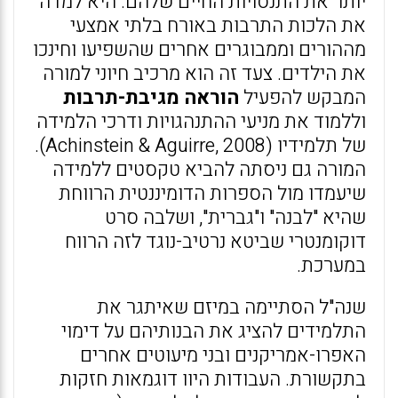
יותר את התנסויות החיים שלהם. היא למדה
את הלכות התרבות באורח בלתי אמצעי
מההורים וממבוגרים אחרים שהשפיעו וחינכו
את הילדים. צעד זה הוא מרכיב חיוני למורה
המבקש להפעיל
הוראה מגיבת-תרבות
וללמוד את מניעי ההתנהגויות ודרכי הלמידה
של תלמידיו (Achinstein & Aguirre, 2008).
המורה גם ניסתה להביא טקסטים ללמידה
שיעמדו מול הספרות הדומיננטית הרווחת
שהיא "לבנה" ו"גברית", ושלבה סרט
דוקומנטרי שביטא נרטיב-נוגד לזה הרווח
במערכת.
שנה"ל הסתיימה במיזם שאיתגר את
התלמידים להציג את הבנותיהם על דימוי
האפרו-אמריקנים ובני מיעוטים אחרים
בתקשורת. העבודות היוו דוגמאות חזקות