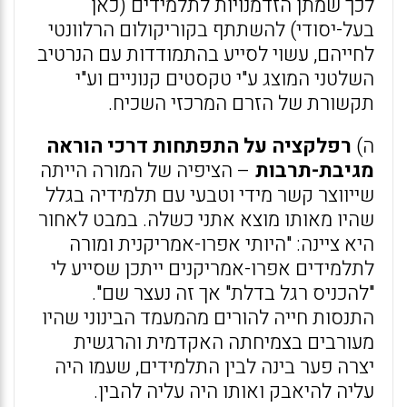
לכך שמתן הזדמנויות לתלמידים (כאן
בעל-יסודי) להשתתף בקוריקולום הרלוונטי
לחייהם, עשוי לסייע בהתמודדות עם הנרטיב
השלטני המוצג ע"י טקסטים קנוניים וע"י
תקשורת של הזרם המרכזי השכיח.
ה)
רפלקציה על התפתחות דרכי הוראה
מגיבת-תרבות
– הציפיה של המורה הייתה
שייווצר קשר מידי וטבעי עם תלמידיה בגלל
שהיו מאותו מוצא אתני כשלה. במבט לאחור
היא ציינה: "היותי אפרו-אמריקנית ומורה
לתלמידים אפרו-אמריקנים ייתכן שסייע לי
"להכניס רגל בדלת" אך זה נעצר שם".
התנסות חייה להורים מהמעמד הבינוני שהיו
מעורבים בצמיחתה האקדמית והרגשית
יצרה פער בינה לבין התלמידים, שעמו היה
עליה להיאבק ואותו היה עליה להבין.