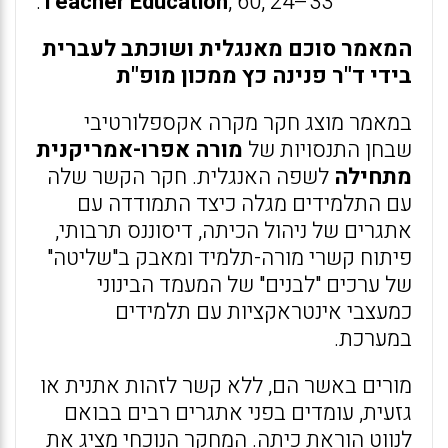
Teacher Education
, 60, 24–33.
המאמר סוכם מאנגלית ושוכתב לעברית
בידי ד"ר פנינה כץ ממכון מופ"ת
במאמר מוצג חקר מקרה אקספלורטיבי
שבחן התנסויות של
מורה אפרו-אמריקנית
מתחילה
לשפה האנגלית. חקר הקשר שלה
עם התלמידים מגלה כיצד התמודדה עם
אתגרים של ניהול הכיתה, דיסוננס תרבותי,
פיתוח קשרי מורה-תלמיד ומאבק ב"שליטה"
של ערכים "לבנים" של המעמד הבינוני
כמעצבי אינטראקציות עם תלמידים
במערכת.
מורים באשר הם, ללא קשר לזהות אתנית או
גזעית, עומדים בפני אתגרים רבים בבואם
לנווט הוראת כיתה. המחקר הנוכחי מציג את