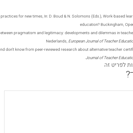
 practices for new times, In: D. Boud & N. Solomons (Eds.), Work-based lear
education? Buckingham, Open 
. Between pragmatism and legitimacy: developments and dilemmas in teache
Nederlands,
European Journal of Teacher Educati
 and don't know from peer-reviewed research about alternative teacher certi
Journal of
Teacher Educati
ות לפריט זה
?