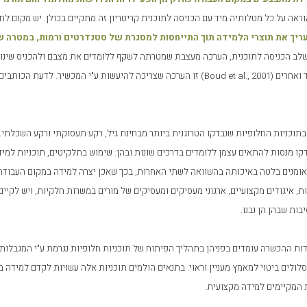
ראה על כל מטלותיה מיד עם הכניסה לתוכנית קריטריון זה מתקיים בכולן. יש מקום 
עריך את תוצרי הלמידה תוך התייחסות למסגרת של סטנדרטים ורמות, במטרה 
לב הכניסה לתוכנית, הערכה מעצבת שמטרתה לשקף ללומדים את מצבם ולהכניס שינו
 ואחרים (
Boud et al., 2001
) זו הערכה שצריכה להיעשות ע"י המכשיר. לדעת הכותבים
בתוכניות החלופיות שנבדקו הטרוגנית ביותר מבחינת גיל, רקע תעסוקתי ורקע השכלתי.
ו מנסות להתאים עצמן ללומדים בדרכים שונות ובהן: שימוש בתלקיטים, תוכניות למידה
ומנים בלטה באיכותה בהשוואה לשתי האחרות, בכך שאכן יצרה למידה במקום העבודה.
ת, איגודים מקצועיים, ארגוני מעסיקים ומעסיקים של מורים במשרות חלקיות, ויש לקיים 
ות שבהן הן נבנו.
ת ההכשרה עומדים בפניהן בתהליך הפיתוח של תוכניות חלופיות נגרמת ע"י המגבלות ש
לולים ביטוי למאמץ מעניין וראוי. בתנאים הולמים תוכניות אלה עשויות לקדם למידה 
המקיימים למידה מקצועית.