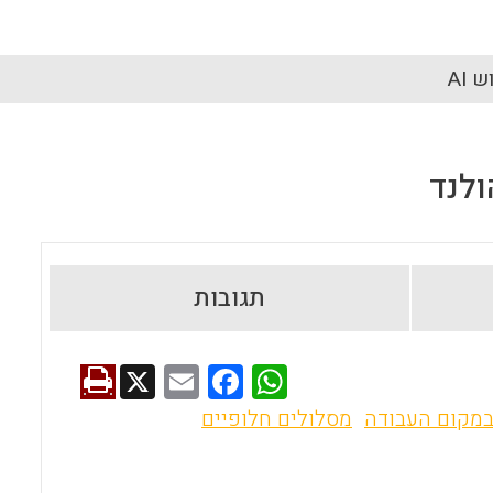
 AI
ולנד
תגובות
X
E
F
W
m
a
h
במקום העבודה
מסלולים חלופיים
ai
ce
at
l
b
s