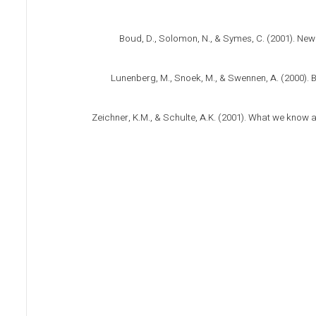
Boud, D., Solomon, N., & Symes, C. (2001). New
Lunenberg, M., Snoek, M., & Swennen, A. (2000)
Zeichner, K.M., & Schulte, A.K. (2001). What we know