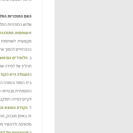
האם התוכניות החלו
שלוש התוכניות החלו
א.
שותפות
מתוכננת 
מקצועית. לשותפות ז
ההכרחיים להפוך את
ב.
הלומדים הם
מוע
תהליך של למידה שכן
ג.
העבודה היא הקורי
בית הספר והמורה-הא
התנסותית מבטיחה קי
לקיים למידה רפלקטי
ד.
נקודת המוצא וה
זה באופן מובהק, מה
מתאימה ולהכשיר מער
ה.
פרויקטים של למ