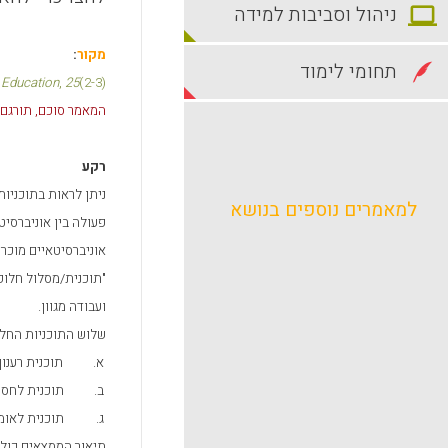
ניהול וסביבות למידה
מקור
:
תחומי לימוד
 Education
,
25
(2-3)
המאמר סוכם, תורגם ונ
רקע
ניתן לראות בתוכניו
למאמרים נוספים בנושא
פעולה בין אוניברסי
אוניברסיטאיים מוכר
"תוכנית/מסלול חלופי
ועבודה מגוון.
שלוש התוכניות החלו
א.
תוכנית רענו
ב.
תוכנית לחסר
ג.
תוכנית לאומ
תיאור הממצאים כולל פי