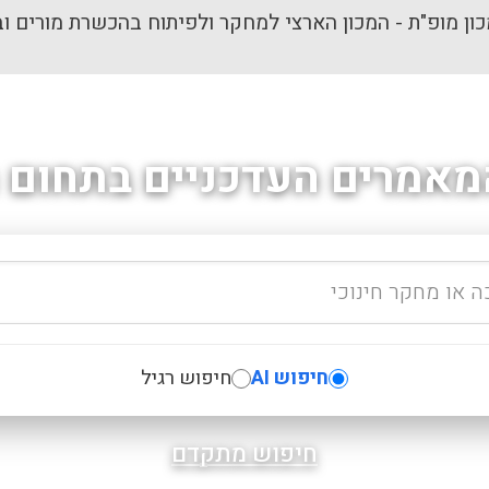
ון מופ"ת - המכון הארצי למחקר ולפיתוח בהכשרת מורים וב
מאמרים העדכניים בתחום ה
חיפוש AI
חיפוש רגיל
חיפוש מתקדם