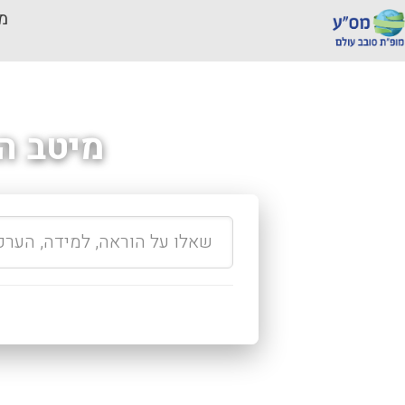
מכ
מיטב ה