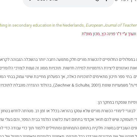
ching in secondary education in the Nederlands,
European Journal of Teacher
ערך ע"י ד"ר פנינה כץ, מכון מופ"ת
ת במסלולים החלופיים להכשרת מורים חלק מתנועה רחבה יותר בהשכלה הגבוהה לקראת 
טאות וארגונים ליצירת הזדמנויות למידה חדשות. תוכניות מסוג זה נענות לצורכי הלו
ים. בתי ספר תיכון מתאימים לתוכניות כאלה, אך הפעלתן מחייבת שינוי עמוק בבתי הס
/ת" משמעויות שונות (
,(Zeichner & Schulte, 2001
בהולנד ההגדרה מוגבלת לתוכניות
פיות שנסקרו במחקר הן:
ן לבוגרי לימודי הכשרת מורים שלא עסקו בהוראה בכלל או זמן רב. מטרתה לחדש בטחון ע
י תעסוקה שיש להם תואר אקדמי בתחום דעת כלשהו הנלמד בבית הספר, והם בעלי עני
נים העובדים במשרה חלקית בתחום התמחותם ומתחילים ללמוד תוך כדי עבודה כדי לה
רוט של שני מרכיבים שנבדקו בכל תוכנית: מאפייני הלומדים ומאפייני הסיגול של התוכניות מופיע ב