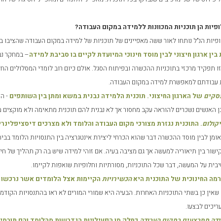
פיות הן תוכניות המכוונות ללמידה במקום העבודה?
פיות הנ"ל נותחו לאור ששה מאפיינים של תוכניות של למידה במקום העבודה שהציבו בא
בין ארגון חיצוני לבין מוסד חינוכי המיועדת לקיים בו סביבת למידה
– במחקר נמ
ו תפקיד מרכזי בתוכניות ההכשרה ובפיתוח הסגל. אולם כיום רוב לומדי המסלולים הח
 עבודתם למאפשרת למידה במקום העבודה.
סקים
של הארגון החיצוני. תוכנית הלמידה נבנית במשא ומתן בין השותפים
- הד
 האנשים נשכרים להוראה עקב מחסור אך לא נבנית להם תוכנית מתאימה ולא מוקצים מ
קולום
. התוכנית נגזרת מצורכי מקום העבודה והלומד ולא מצרכים דיסציפלינרי
ומן לבין מוסד ההכשרה דבר שהוא הכרחי ליצירת אינטגרציה בין התנסויות הלומד בבי
שור בין תיאוריה למעשה אך גם מציבה בעיה. אם זוהי למידה שיש בה רק תהליך של חיבר
בית על המעשה, דבר שכל התוכניות, מסורתיות וחלופיות שואפות לקיימו.
רמה החינוכית של התוכנית היא
הכשירויות
הקיימות אצל הלומדים אשר נרכשו 
 שאין כן בשתי התוכניות האחרות. הבעיה היא שמורי המורים לא ראו בהתנסויות הקוד
יכים לבצעו.
ידה מתבצעים במקום העבודה
כחלק מן הפעילויות הנדרשות מהלומד והם תורמי