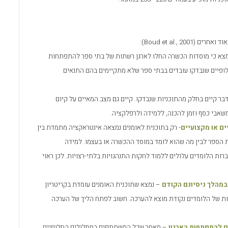
וד ואחרים (
Boud et al., 2001
):
צא כי מוסדות הכשרה החלו לארגן רשתות של בתי ספר להתפתחות
לופיים שנבדקו עובדים בבתי ספר שלא מתקיימים בהם התנאים
בר קיים בחלק מהתוכניות שנבדקו. קיים גם מצב המאיים על קיום
שאבי כסף וזמן להכנה, ללמידה ולרפלקציה.
ים או מקצועיים
- רק בתוכנית לאומנים נמצאה אינטראקציה מתמדת בין
ת הספר לבין מה שהוא לומד במוסד ההכשרה או בעצמו. למידה
ות הלומדים עלולים ללמוד לחקות התנהגויות בלתי-רצויות. לכן ראוי
במהלך ניסיונם הקודם
– נמצא שתוכנית האומנים עומדת בקריטריון
מות של הלומדים נקודת מוצא להערכה. חשוב לפתח הליך של הערכה
ם להתפתחות הארגון
– מאחר שכל המשתתפים במסלולים החלופיים