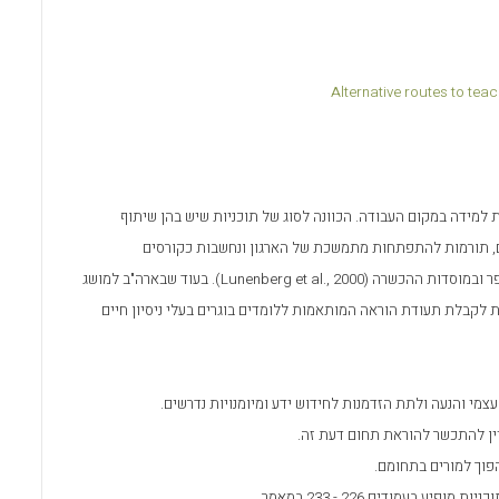
o
A
o
p
k
p
Alternative routes to tea
למידה במקום העבודה. הכוונה לסוג של תוכניות שיש בהן שיתוף
מדים, תורמות להתפתחות מתמשכת של הארגון ונחשבות כקורסים
פר ובמוסדות ההכשרה (
Lunenberg et al., 2000
). בעוד שבארה"ב למושג
 לקבלת תעודת הוראה המותאמות ללומדים בוגרים בעלי ניסיון חיים
צמי והנעה ולתת הזדמנות לחידוש ידע ומיומנויות נדרשים.
ין להתכשר להוראת תחום דעת זה.
פוך למורים בתחומם.
עמודים 226 - 233 במאמר.