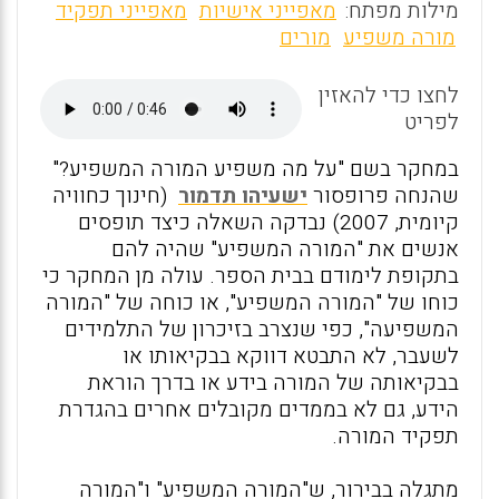
m
a
h
מילות מפתח:
מאפייני אישיות
מאפייני תפקיד
ai
ce
at
מורה משפיע
מורים
l
b
s
לחצו כדי להאזין
o
A
לפריט
o
p
במחקר בשם "על מה משפיע המורה המשפיע?"
k
p
שהנחה פרופסור
ישעיהו תדמור
(חינוך כחוויה
קיומית, 2007) נבדקה השאלה כיצד תופסים
אנשים את "המורה המשפיע" שהיה להם
בתקופת לימודם בבית הספר. עולה מן המחקר כי
כוחו של "המורה המשפיע", או כוחה של "המורה
המשפיעה", כפי שנצרב בזיכרון של התלמידים
לשעבר, לא התבטא דווקא בבקיאותו או
בבקיאותה של המורה בידע או בדרך הוראת
הידע, גם לא בממדים מקובלים אחרים בהגדרת
תפקיד המורה.
מתגלה בבירור, ש"המורה המשפיע" ו"המורה