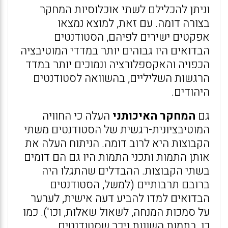
וניתן להכלילם לשתי אוכלוסיות המחקר
בצורה דומה. עם זאת, למוצא נמצאו
אפקטים ישירים לפיהם, הסטודנטים
הבדואים היו גבוהים יותר במדדי המוטיבציה
הכפויה והאקספלורציה ונמוכים יותר במדד
הרגשות השליליים, בהשוואה לסטודנטים
היהודים.
גם
המחקר האיכותני
העלה כי החוויה
המוטיבציונית-רגשית של הסטודנטים משתי
הקבוצות היא לרוב דומה. הניתוח העלה את
אותן התמות ותכני התמות היו גם הם דומים
בשתי הקבוצות. ההבדלים שהתגלו היה
ברובם תרבותיים (למשל, הסטודנטים
הבדואים למדו להביע דעה אישית, לערער
על סמכות המנחה, לשאול שאלות, וכו'). כמו
כן, בתמות השונות ניכר שסטודנטים