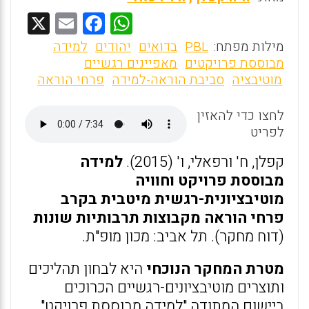
X
E
F
W
m
a
h
מילות מפתח:
PBL
בדואים
יהודים
למידה
ai
ce
at
מבוססת פרויקטים
מאפיינים רגשיים
מוטיבציה
סביבת הוראה-למידה
פרחי הוראה
l
b
s
o
A
לחצו כדי להאזין
o
p
לפריט
k
p
קפלן, ח' ורפאלי, ו' (2015).
למידה
מבוססת פרויקט וחוויה
מוטיבציונית-רגשית מיטבית בקרב
פרחי הוראה מקבוצות תרבותיות שונות
(דוח מחקר). תל אביב: מכון מופ"ת.
מטרת המחקר הנוכחי
היא לבחון תהליכים
ותוצרים מוטיבציונים-רגשיים הכרוכים
ביישום המתודה "למידה מבוססת פרויקט"