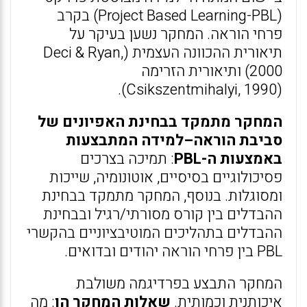
(Project Based Learning-PBL) בקרב
פרחי הוראה. המחקר נשען בעיקר על
תיאורית ההכוונה העצמית (Deci & Ryan,
2000) ותיאורית הזרימה
(Csikszentmihalyi, 1990).
המחקר מתמקד בבחינת האפיונים של
סביבת הוראה–למידה המתבצעות
באמצעות ה-PBL
: תמיכה בצרכים
פסיכולוגיים בסיסיים, אוטונומיה, שייכות
ומסוגלות. בנוסף, המחקר מתמקד בבחינת
ההבדלים בין קורס מסורתי/רגיל ובבחינת
ההבדלים בתהליכים המוטיבציוניים בהקשרי
PBL בין פרחי הוראה יהודים ובדואים.
המחקר התבצע בפרדיגמה משולבת
איכותנית וכמותית.
שאלות המחקר הן
: מה