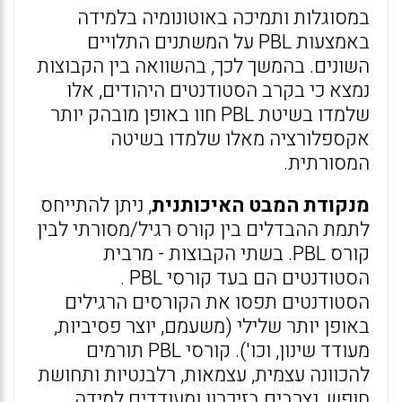
במסוגלות ותמיכה באוטונומיה בלמידה
באמצעות PBL על המשתנים התלויים
השונים. בהמשך לכך, בהשוואה בין הקבוצות
נמצא כי בקרב הסטודנטים היהודים, אלו
שלמדו בשיטת PBL חוו באופן מובהק יותר
אקספלורציה מאלו שלמדו בשיטה
המסורתית.
מנקודת המבט האיכותנית
, ניתן להתייחס
לתמת ההבדלים בין קורס רגיל/מסורתי לבין
קורס PBL. בשתי הקבוצות - מרבית
הסטודנטים הם בעד קורסי PBL .
הסטודנטים תפסו את הקורסים הרגילים
באופן יותר שלילי (משעמם, יוצר פסיביות,
מעודד שינון, וכו'). קורסי PBL תורמים
להכוונה עצמית, עצמאות, רלבנטיות ותחושת
חופש, נצרבים בזיכרון ומעודדים למידה