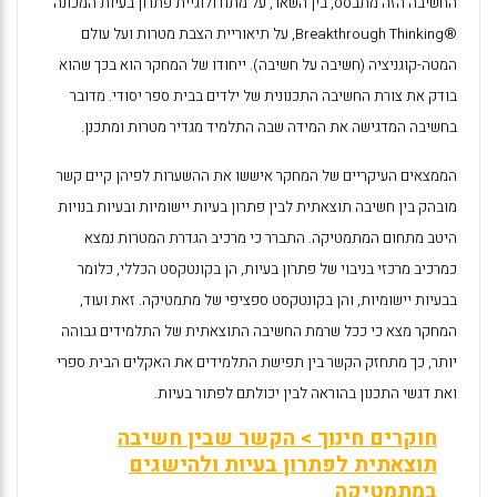
החשיבה הזה מתבסס, בין השאר, על מתודולוגיית פתרון בעיות המכונה
Breakthrough Thinking®
, על תיאוריית הצבת מטרות ועל עולם
המטה-קוגניציה (חשיבה על חשיבה). ייחודו של המחקר הוא בכך שהוא
בודק את צורת החשיבה התכנונית של ילדים בבית ספר יסודי. מדובר
בחשיבה המדגישה את המידה שבה התלמיד מגדיר מטרות ומתכנן.
הממצאים העיקריים של המחקר איששו את ההשערות לפיהן קיים קשר
מובהק בין חשיבה תוצאתית לבין פתרון בעיות יישומיות ובעיות בנויות
היטב מתחום המתמטיקה. התברר כי מרכיב הגדרת המטרות נמצא
כמרכיב מרכזי בניבוי של פתרון בעיות, הן בקונטקסט הכללי, כלומר
בבעיות יישומיות, והן בקונטקסט ספציפי של מתמטיקה. זאת ועוד,
המחקר מצא כי ככל שרמת החשיבה התוצאתית של התלמידים גבוהה
יותר, כך מתחזק הקשר בין תפישת התלמידים את האקלים הבית ספרי
ואת דגשי התכנון בהוראה לבין יכולתם לפתור בעיות.
חוקרים חינוך > הקשר שבין חשיבה
תוצאתית לפתרון בעיות ולהישגים
במתמטיקה