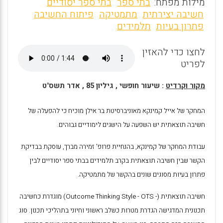
m
a
h
מילות מפתח:
בתי ספר
בתי ספר יסודיים
ai
ce
at
חשיבה יצירתית
מתמטיקה
פיתוח החשיבה
פתרון בעיות
תלמידים
l
b
s
o
A
לחצו כדי להאזין
o
p
לפריט
k
p
מקור וקרדיט
: שיעור חופשי , גיליון 85 , אדר תשס"ט
המחקר של אייל קמינקא מאוניברסיטת בר אילן מוכיח כי להפעלה של
חשיבה תוצאתית יש השפעה על הישגים לימודיים גבוהים.
עבודת המחקר של קמינקא, בהנחיית פרופ' זמירה מברך, עוסקת בבדיקת
הקשר שבין חשיבה תוצאתית בקרב תלמידים בבתי ספר יסודיים לבין
פתרון בעיות מסוגים שונים בהקשר של מתמטיקה.
חשיבה תוצאתית (
OTS -
Outcome Thinking Style -
) מוגדרת כחשיבה
תכנונית המדגישה הגדרת מטרות כשלב ראשוני וחיוני בתהליכי תכנון. סוג