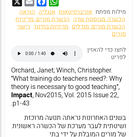
X
E
F
W
m
a
h
מילות מפתח:
אוניברסיטאות
אנגליה
הוראה
ai
ce
at
הכשרה מבוססת שדה
הכשרת מורים: מדיניות
הכשרת מורים: מודלים
מדיניות בחינוך
רישוי
l
b
s
מורים
o
A
o
p
לחצו כדי להאזין
לפריט
p
k
Orchard, Janet; Winch, Christopher.
"What training do teachers need?: Why
theory is necessary to good teaching",
Impact
, Nov2015, Vol. 2015 Issue 22,
p1-43.
בשנים האחרונות נראתה תנועה מרוכזת
ושיטתית לעבר מערכת של הכשרה ראשונית
של מורים המובלת על ידי בתי