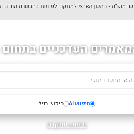
ון מופ"ת - המכון הארצי למחקר ולפיתוח בהכשרת מורים וב
מאמרים העדכניים בתחום ה
חיפוש AI
חיפוש רגיל
חיפוש מתקדם