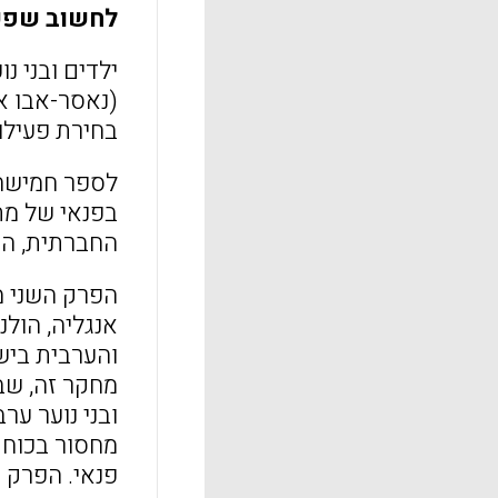
לחשוב שפעי
ילדים ובני 
בחירת פעילו
לספר חמישה 
בפנאי של מת
החברתית, הג
הפרק השני מ
אנגליה, הולנ
ובני נוער ע
מחסור בכוח א
פנאי. הפרק ג