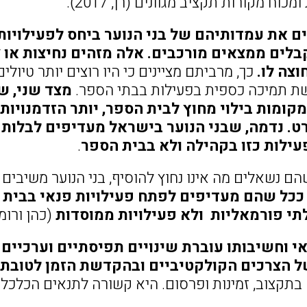
כוח מקורות תקציב מגוונים (רן, 2017).
ם את עמדותיהם של בני הנוער ביחס לפעילויו
בלים ממצאים מורכבים. אלה מזהים נחיצות או צ
צה לו.
כך, מרביתם מציינים כי היו רוצים יותר טיול
ת תמיכה כספית בפעילות בבתי הספר.
מקומות בילוי מחוץ לבית הספר, יותר הזדמנויות 
. נדמה, שבני הנוער בישראל מעדיפים לבלות זמ
ילות כזו בקהילה ולא בבית הספר
.
הם נשאלים מה אינו נחוץ להוסיף, בני הנוער משיבים כ
ככל שהם מעדיפים לפתח פעילויות פנאי בבית 
לתי פורמאליות ולא פעילויות ממוסדות
(כהן ורומי, 015
 וחשיבותו עוברת שינויים תפיסתיים וערכיים ב
 הצרכים הקולקטיביים ובהקדשת הזמן לטובת 
בתקצוב, זמינות ופרסום. היא קשורה לתנאים הכלכלי