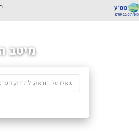
מכ
מיטב ה