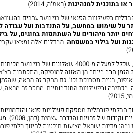
ר או בתוכנית למנהיגות
(ראמ"ה, 2014).
דלים בפעילויות הפנאי של בני נוער ערבים בהשוואה
תר על שימוש במחשב, על התנדבות ועל עבודה 
ים יותר מיהודים על השתתפות בחוגים, על בילו
נות ועל בילוי במשפחה
. הבדלים אלה נמצאו עקבי
במחקר אחר, שכלל למעלה מ-4000 שאלונים של ב
הזמן הרב ביותר הן האזנה למוסיקה, התכתבות בצ'אט
איפור, בניית תסרוקת וכו'. גם מחקר זה הראה, שהז
20).
ך הבלתי פורמלית מספקת פעילויות פנאי והזדמנויות
יחסים חברת
 ובהן מדינת ישראל מציעות תוכניות לחינוך בלתי פו