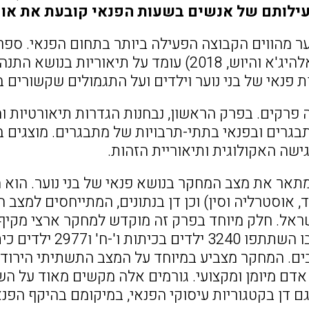
לותם של אנשים בשעות הפנאי קובעת את אופי
נוער מהווים הקבוצה הפעילה ביותר בתחום הפנאי. 
(נאסר-אבו אלהיג'א והיוש, 2018) עומד על תיא
ת פנאי של בני נוער וילדים ועל התגמולים שקשורים 
פרקים. בפרק הראשון, נבחנות הגדרות תיאורטיות ומו
בגרים ובפנאי בתתי-תרבויות של מתבגרים. מוצגים ב
ישה האקולוגית ותיאוריית הזהות.
תאר את מצב המחקר בנושא פנאי של בני נוער. הוא 
ד, אוסטרליה וסין) וכן דן בנתונים, המתייחסים למצב 
מחקר זה, שבו השתתפ
רבים. המחקר מצביע במיוחד על המצב התשתיתי הירוד 
דם מיומן ומקצועי. גורמים אלה מקשים מאוד על השת
ם דן בקטגוריות עיסוקי הפנאי, במיקומם בהיקף הפנא