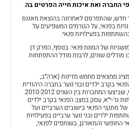
 החברה ואת איכות חייה הפרטים בה
.
ספר חדש, שהתפרסם לאחרונה בהוצאת מאגנס
וריות בנושא התנהגויות בפנאי, על הגורמים המשפיעים על
בהשתתפות בפעילויות פנאי.
שגיות של המונח פנאי. בנוסף, הפרק דן
ו מודלים שונים, לרבות מודל ההתפתחות
מציג ממצאים מחמש מדינות (ארה"ב,
הפנאי בקרב ילדים ובני נוער בחברה היהודית
והערבית בישראל. חלק מיוחד בפרק זה מוקדש למחקר ארצי מקיף, שביצעו המחברות בין השנים 2010-2012.
ו 3240 ילדים בכיתות ו'-ח' ו2977 ילדים כיתות ט'-י"א, עסק במצב הפנאי בקרב ילדים
של מתקני הפנאי בישובים הערביים ועל
תפות ילדים ובני נוער ערביים בפעילויות
י החופשי והמאורגן, בשותפים לפנאי,