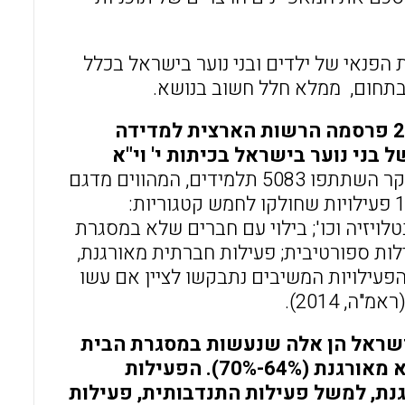
הפנאי של ילדים ובני נוער בישראל בכלל
בתחום, ממלא חלל חשוב בנושא.
בשנת 2013 פרסמה הרשות הארצית למדידה
בני נוער בישראל בכיתות י' וי"א
בסקר השתתפו 5083 תלמידים, המהווים מדגם
מייצג של האוכלוסייה. בפני משתתפי המחקר הוצגה רשימה ובה 14 פעילויות שחולקו לחמש קטגוריות:
טלויזיה וכו'; בילוי עם חברים שלא במסגרת
לות ספורטיבית; פעילות חברתית מאורגנת,
פעילויות המשיבים נתבקשו לציין אם עשו
, 2014).
בישראל הן אלה שנעשות במסגרת הבית
(כ-70% מהמשתתפים) ולאחר מכן בילוי עם חברים בצורה לא מאורגנת (64%-70%). הפעילות
נת, למשל פעילות התנדבותית, פעילות