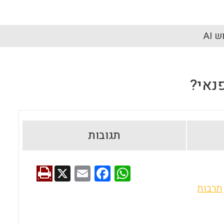
 AI
נאי?
תגובות
X
E
F
W
m
a
h
תרבות
ai
ce
at
l
b
s