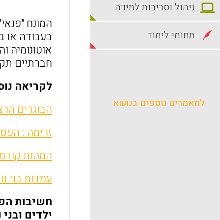
ניהול וסביבות למידה
המונח "פנאי
תחומי לימוד
בעבודה או ב
אוטונומיה ו
חברתיים תקינים ( 2000; Passmore & French, 2003
לקריאה נוס
למאמרים נוספים בנושא
הבוגרים הרצ
זרימה : הפסיכ
המהות קודמת
עמדות בני נו
חשיבות הפנ
ילדים ובני 