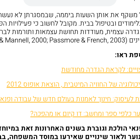
" משקף את אותן השעות ביממה, שבמסגרתן לא נעשה ע
לימודים ובטיפול בבית. מקובל לחשוב כי פעילויות 
הגדרה עצמית, מעודדות תחושת עצמאות ותורמות לבר
Iwasaki & Mannell,).
פת ראו:
ויים: לקראת הגדרה מחודשת
ולוגיה של החוויה המיטבית , הוצאת אופוס 2012
 לעיסוק: חינוך לאמנות בעולם חדש של עבודה ופנאי
ער כלפי ספר ומחשב: דו קיום או מהפכה?
אי הולכת וגוברת בשנים האחרונות זאת במיוחד
נוער ולאור שינויים שאירעו במוסד המשפחה, בב