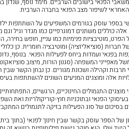
שאבי הפנאי בישובים הערביים. מימד נוסף, שנדון 
האחראי לשיפור מצב הפנאי בחברה הערבית.
 בספר עוסק בגורמים המשפיעים על השתתפות ילדים ו
 אלה כוללים משתנים דמוגרפיים כמו מגדר וגיל וגם 
ל הפרט, מוטיבציות פנימיות כמו עניין, חופש בחירה, ה
של חברות (סוציאליזציה) ומוטיבציה חומרית. כן כלו
ות בפנאי ועמדות ביחס לפעילות הפנאי. בנוסף, נד
ל מאפייני המשפחה (סגנון הורות, מיצוב סוציואקונומי 
 תרבות וקהילה ושכונת מגורים. כן נבחן הקשר שבין ה
ויות אלה ומוצגים המניעים השונים להשתתפות בעיסו
 מוצגים התגמולים החינוכיים, הרגשיים, התפתחותיי
יסוקי הפנאי ובתוכניות חוץ-קוריקולריות ואת השפ
 בסיכום של סוג הפעילות בזיקה לתגמולים המתקב
של הספר עוסק בקשר שבין חינוך לפנאי (בתוך בית הס
היעד שלו. הוא סוקר גישות פילוסופיות בנושא זה ומ