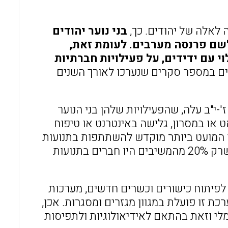
 לאלה של יהודים. כך,
בני נוער יהודים
לשם פרנסה מערבים. לעומת זאת,
י עם ידידים, על פעילויות חברתיות
ים במספר סקרים שנערכו לאורך השנים
ני נוער מכיתות ז'-י"ב עלה, שהפעילויות שלהן בני הנוער
 או במסרון, גלישה באינטרנט או טיפוח
מן המועט ביותר מוקדש להשתתפות בתנועות
נוער, בקריאה, בכתיבה ובפעילויות התנדבותיות. מחקר זה מראה, שרק 20% מהמשיבים היו חברים בתנועות
 לפיתוח כישורים וכשרים חדשים, מערכות
יים וקידום של זהויות והגדרה עצמית (כהן, 2008). מערכת זו פועלת במגוון מגזרים ומסגרות. אכן,
רמלי וזאת בהתאם לאידיאולוגיות ולתפיסות