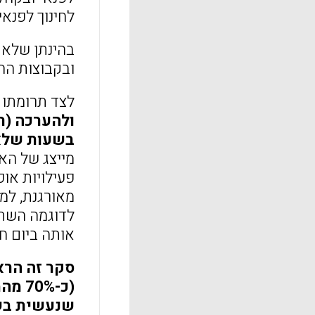
לחינוך לפנאי
בהינתן שלא 
ובקבוצות הח
לצד תרומתו 
ולהערכה (ר
בשעות שלאח
פעילויות אופ
מאורגנת, למ
לדוגמה השתת
אותה ביום חול
סקר זה הרא
שנעשית בשכ