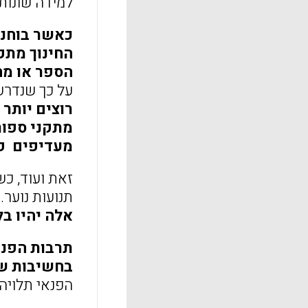
למידה שונות ומ
כאשר בוחני
החינוך מתק
הספר או מחו
על כך שנדרש
רוצים יותר 
מתקני ספורט
מעדיפים פע
זאת ועוד, כש
תנועות נוער.
אלה יהיו ב
תרבות הפנאי
בחשיבות של
הפנאי תלויה 