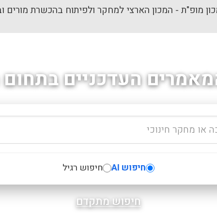
ון מופ"ת - המכון הארצי למחקר ולפיתוח בהכשרת מורים וב
מאמרים העדכניים בתחום ה
חיפוש AI
חיפוש רגיל
חיפוש מתקדם