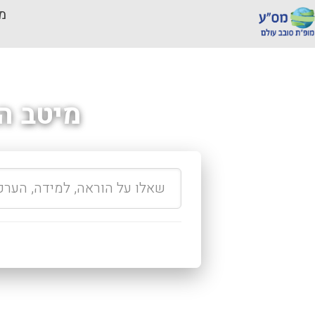
מכ
מיטב ה