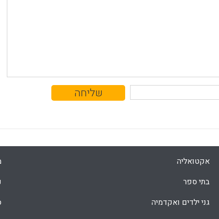
אקטואליה
מ
בתי ספר
נ
גני ילדים ואקדמיה
ס