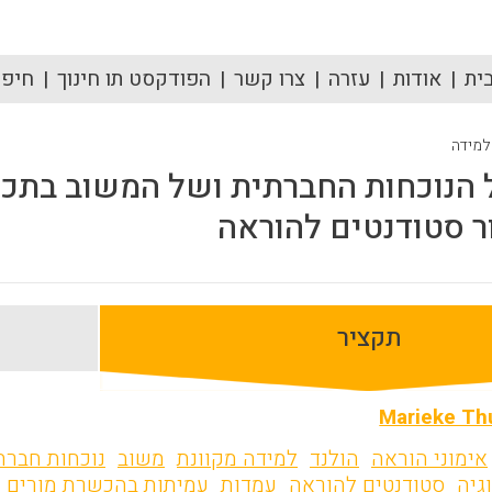
ית
אודות
עזרה
צרו קשר
הפודקסט תו חינוך
חיפוש
 למידה
הנוכחות החברתית ושל המשוב בתכנית
ר סטודנטים להוראה
תקציר
Marieke Th
אימוני הוראה
הולנד
למידה מקוונת
משוב
נוכחות חברת
גיה
סטודנטים להוראה
עמדות
עמיתות בהכשרת מורים