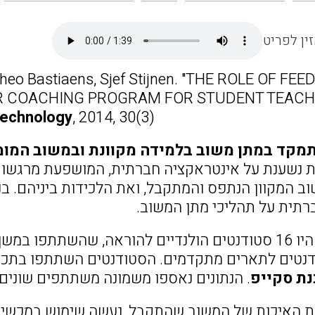
ין לפריט
Theo Bastiaens, Sjef Stijnen. "THE ROLE OF F
ER COACHING PROGRAM FOR STUDENT TEACH
 Technology
, 2014, 30(3).
מקד במתן משוב בלמידה מקוונת ובמשוב המומ
ת נשענת על אינטראקציה חברתית, המושפעת מרגשות 
ב המקוון הנתפס והמתקבל, ואת הלכידות ביניהם. 
רתית על תהליכי מתן המשוב.
המשתתפים היו 16 סטודנטים הולנדיים להוראה, שהשת
נטים לתארים מתקדמים. הסטודנטים השתתפו בתכנית 
נת סקייפ
. הנתונים נאספו משמונה משתתפים שונים ומ-966 התבטאויות 
ת האיכות של המשוב שהתקבל, נעשה שימוש במכשיר 