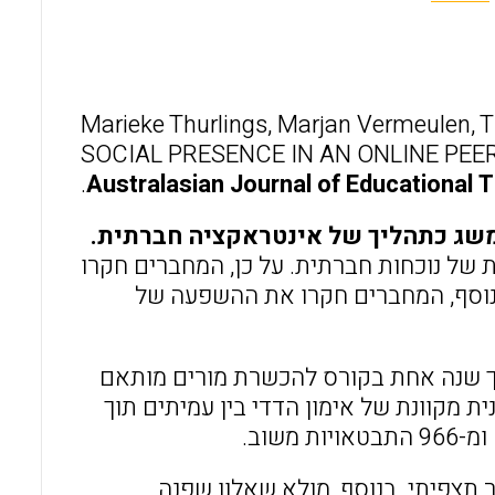
l
b
s
o
A
o
p
Marieke Thurlings, Marjan Vermeulen, 
k
p
SOCIAL PRESENCE IN AN ONLINE PE
Australasian Journal of Educational
שג כתהליך של אינטראקציה חברתית.
של נוכחות חברתית. על כן, המחברים חקרו
בנוסף, המחברים חקרו את ההשפעה של
תפו במשך שנה אחת בקורס להכשרת מורים מותאם
מקוונת של אימון הדדי בין עמיתים תוך
משוב.
תצפיתי. בנוסף, מולא שאלון שפנה