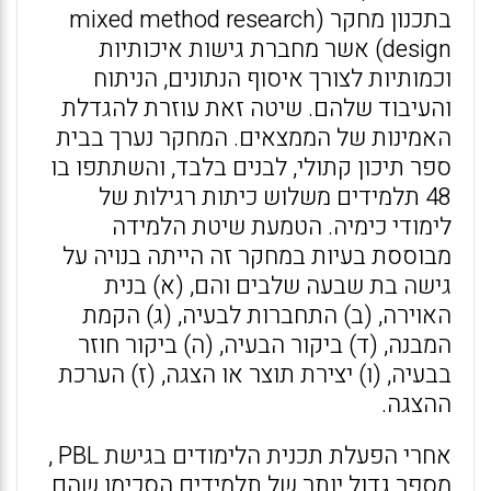
בתכנון מחקר (mixed method research
design) אשר מחברת גישות איכותיות
וכמותיות לצורך איסוף הנתונים, הניתוח
והעיבוד שלהם. שיטה זאת עוזרת להגדלת
האמינות של הממצאים. המחקר נערך בבית
ספר תיכון קתולי, לבנים בלבד, והשתתפו בו
48 תלמידים משלוש כיתות רגילות של
לימודי כימיה. הטמעת שיטת הלמידה
מבוססת בעיות במחקר זה הייתה בנויה על
גישה בת שבעה שלבים והם, (א) בנית
האוירה, (ב) התחברות לבעיה, (ג) הקמת
המבנה, (ד) ביקור הבעיה, (ה) ביקור חוזר
בבעיה, (ו) יצירת תוצר או הצגה, (ז) הערכת
ההצגה.
אחרי הפעלת תכנית הלימודים בגישת PBL ,
מספר גדול יותר של תלמידים הסכימו שהם