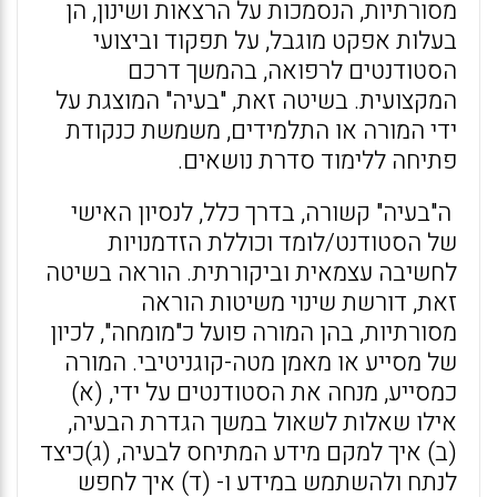
מסורתיות, הנסמכות על הרצאות ושינון, הן
בעלות אפקט מוגבל, על תפקוד וביצועי
הסטודנטים לרפואה, בהמשך דרכם
המקצועית. בשיטה זאת, "בעיה" המוצגת על
ידי המורה או התלמידים, משמשת כנקודת
פתיחה ללימוד סדרת נושאים.
ה"בעיה" קשורה, בדרך כלל, לנסיון האישי
של הסטודנט/לומד וכוללת הזדמנויות
לחשיבה עצמאית וביקורתית. הוראה בשיטה
זאת, דורשת שינוי משיטות הוראה
מסורתיות, בהן המורה פועל כ"מומחה", לכיון
של מסייע או מאמן מטה-קוגניטיבי. המורה
כמסייע, מנחה את הסטודנטים על ידי, (א)
אילו שאלות לשאול במשך הגדרת הבעיה,
(ב) איך למקם מידע המתיחס לבעיה, (ג)כיצד
לנתח ולהשתמש במידע ו- (ד) איך לחפש