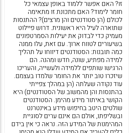
זו? האם אפשר ללמוד באופן עצמאי כל
חומר לימוד? האם מתכונת זו מתאימה
לכולם (הן סטודנטים והן מרצים)? ההתנסות
שתוארה לעיל היא ראשונית. דרוש פיילוט
מעמיק כדי לבדוק את יעילות הסמרטפונים
בשיעורים לטווח ארוך. עם זאת, עלו ממנה
כמה תובנות: הסטודנטים דיווחו על תהליך
למידה מפתיע, שונה, חדש ומהנה. הם
הרגישו שותפים ללמידה ולעשייה, והעריכו
שיזכרו טוב יותר את החומר שלמדו בעצמם.
עוד נקודה שעלתה (הן במהלך צפייתי
בהתנסות והן מהמשוב של הסטודנטים) היא
הקושי באיתור מידע מהימן. הסטודנטים
שולטים היטב בחיפוש מידע באינטרנט
ובשליפתו, אולם הם אינם ערים לסוגיית
המהימנות של המידע הזה. נראה כי אין בידם
כלים להעריך אם המידע שדלו הוא מהימן