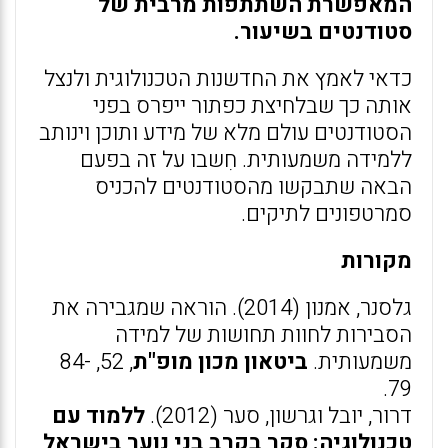
המאפשרת השתתפות מרבית של
סטודנטים בשיעור.
כדאי לאמץ את החדשנות הטכנולוגית ולנצל
אותה כך שבלחיצת כפתור ייפרס בפני
הסטודנטים עולם מלא של מידע ותוכן וינותב
ללמידה משמעותית. חִשבו על זה בפעם
הבאה שתבקשו מהסטודנטים להכניס
סמרטפונים לתיקים.
מקורות
גלסנר, אמנון (2014). הוראה שמגבירה את
הסבירות לחוות תחושות של למידה
משמעותית.
ביטאון מכון מופ"ת
, 52, 84-
79.
דרור, יובל וגרשון, סער (2012).
ללמוד עם
טכנולוגיה: סקר בקרב בני נוער בישראל