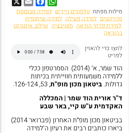
X
E
F
W
m
a
h
מילות מפתח:
טלפונים ניידים
למידה מבוססת
ai
ce
at
פרויקטים
למידה פעילה
למידה שיתופית
למידת פרחי הוראה
מוטיבציה
שילוב אינטרנט
l
b
s
בהוראה
o
A
o
p
לחצו כדי להאזין
לפריט
p
k
הוד שמר, א' (2014). הסמרטפון ככלי
ללמידה משמעותית חווייתית בכיתות
גדולות.
ביטאון מכון מופ"ת
, 53, 126-124.
ד"ר אורית הוד שמר | המכללה
האקדמית ע"ש קיי, באר שבע
בביטאון מכון מופ"ת האחרון (פברואר 2014)
ביארו כותבים רבים את רעיון ה'למידה