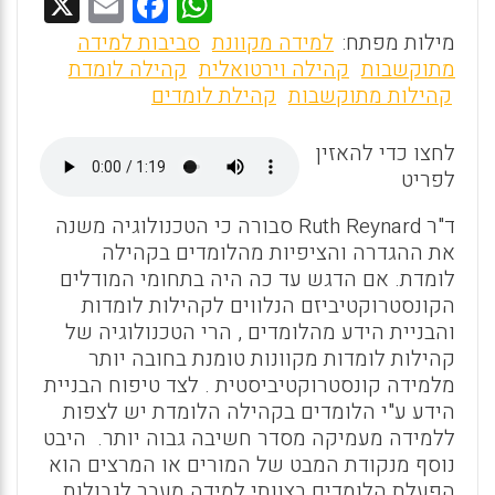
X
E
F
W
m
a
h
מילות מפתח:
למידה מקוונת
סביבות למידה
ai
ce
at
מתוקשבות
קהילה וירטואלית
קהילה לומדת
קהילות מתוקשבות
קהילת לומדים
l
b
s
o
A
לחצו כדי להאזין
o
p
לפריט
k
p
ד"ר
Ruth Reynard
סבורה כי הטכנולוגיה משנה
את ההגדרה והציפיות מהלומדים בקהילה
לומדת. אם הדגש עד כה היה בתחומי המודלים
הקונסטרוקטיביזם הנלווים לקהילות לומדות
והבניית הידע מהלומדים , הרי הטכנולוגיה של
קהילות לומדות מקוונות טומנת בחובה יותר
מלמידה קונסטרוקטיביסטית . לצד טיפוח הבניית
הידע ע"י הלומדים בקהילה הלומדת יש לצפות
ללמידה מעמיקה מסדר חשיבה גבוה יותר. היבט
נוסף מנקודת המבט של המורים או המרצים הוא
הפעלת הלומדים בצוותי למידה מעבר לגבולות