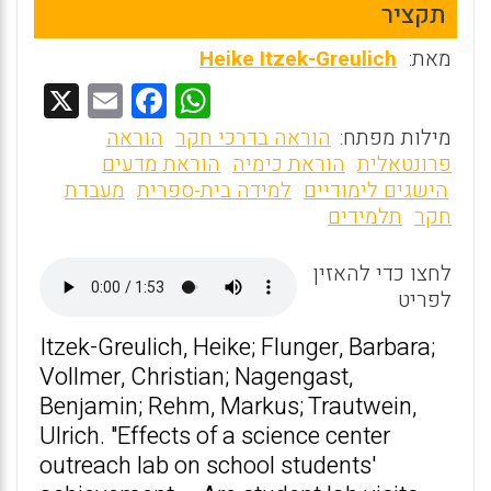
תקציר
מאת:
Heike Itzek-Greulich
X
E
F
W
m
a
h
מילות מפתח:
הוראה בדרכי חקר
הוראה
ai
ce
at
פרונטאלית
הוראת כימיה
הוראת מדעים
הישגים לימודיים
למידה בית-ספרית
מעבדת
l
b
s
חקר
תלמידים
o
A
o
p
לחצו כדי להאזין
לפריט
p
k
Itzek-Greulich, Heike; Flunger, Barbara;
Vollmer, Christian; Nagengast,
Benjamin; Rehm, Markus; Trautwein,
Ulrich. "Effects of a science center
outreach lab on school students'