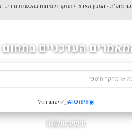
ון מופ"ת - המכון הארצי למחקר ולפיתוח בהכשרת מורים וב
מאמרים העדכניים בתחום ה
חיפוש AI
חיפוש רגיל
חיפוש מתקדם