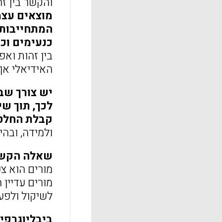
והקשר בין זה
מוצאים עצמ
המתחייבות 
כנעימים וכ
בין זהות וא
האידיאלי אך
יש צורך שב
לכך, תוך שי
קבלת החלט
ולמידה, ובהיעד
שאלה הקשור
מורים הוא צ
מורים עדיין 
לשיקול ולפע
ביבליוגרפי