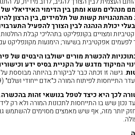
ותם העצמית לבין הצורך להגיב, לרוב מידית, על התנה
ם מנהלים משא ומתן בין הדימוי האידיאלי של מ
מהתנהגויות קשות של תלמידים, בין הרצון להי
בעלי יכולת הנהגה לבין הצורך להפעיל התערבויו
פקטיביות ומצויים בקונפליקט בתהליכי קבלת החלטות 
 לפעמים אפקטיבית בשיעור; הימנעות מקונפליקט עם
תוכניות להכשרת מורים ישולבו היבטים של פי
נוי המיקוד מדגש על הקניית בסיס ידע וכישורי
ות
. גישה זו זכתה כבר לביקורת בהיותה מבוססת על
ר התייחסות לפיתוח המורה כ"אדם ייחודי ושלם" (McLean, 1999).
ה לכך היא כיצד לטפל בנושאי זהות בהכשרה
.
עד נכון שיש בו התייחסות לתכונות המורה ולא רק ל
חזק יותר מזה, אף שיש מאמצים מסוימים להשתמש גם ב
ולה.
ה