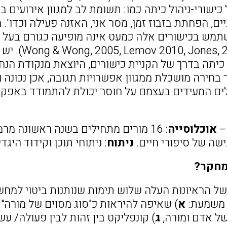
ישורי-ניהול כיתה כמו: תשומת לב למגוון אירועים ב
יים, הפחתת בזבוז זמן, מסר אני, האזנה פעילה וכדו
מש בכישורים אלה כמעט אינה מופיעה כגורם בעל ח
(למשל, 011
 כיתה בדרך של הקניית כישורים, היוצאת מנקודת הנ
ים המעידים בעצמם על חוסר יכולת להתמודד באפק
–
אוכלוסייה
: 16 מורים מתחילים בשנה ראשונה מרמות בי"ס שונות.
ישה של סיפורי חיים.
ניתוח
: ניתוחי תוכן וקידוד הי
מחקר?
של הראיונות העלה שלוש תימות שנותנות ביטוי למחשב
 משמעת:
א
) שאיפה להיראות כ"סוג מסוים של מורה" 
של אדם ומורה,
ג
) קונפליקט בין זהות לבין פעולה/ ע