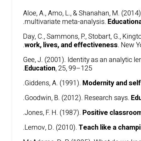
Aloe, A., Amo, L., & Shanahan, M. (201
multivariate meta-analysis.
Education
Day, C., Sammons, P., Stobart, G., Kingto
work, lives, and effectiveness
. New Y
Gee, J. (2001). Identity as an analytic l
Education
, 25, 99–125.
Giddens, A. (1991).
Modernity and self
Goodwin, B. (2012). Research says.
Edu
Jones, F. H. (1987).
Positive classroom
Lemov, D. (2010).
Teach like a champ