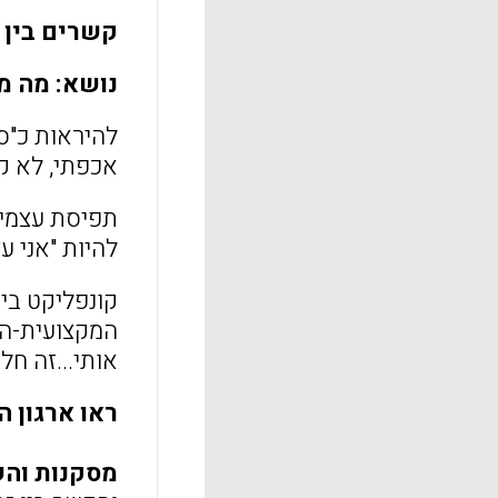
קשרים בין ז
נושא: מה מ
להיראות כ"ס
אכפתי, לא ק
תפיסת עצמי 
להיות "אני עצ
קונפליקט בי
המקצועית-הא
אותי...זה חל
ראו ארגון המידע הטבל
מסקנות וה