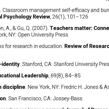
4). Classroom management self-efficacy and bur
al Psychology Review
, 26(1), 101–126.
n, A., & Gu, Q. (2007).
Teachers matter: Conne
ork, NY: Open University Press.
ens for research in education.
Review of Researc
-identity
. Stanford, CA: Stanford University Pres
cational Leadership
, 69(8), 84–85.
 discipline
. New York, NY: Fredric H. Jones & A
ion
. San Francisco, CA: Jossey-Bass.