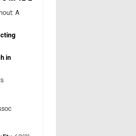
nout: A
cting
h in
s.
ssoc.