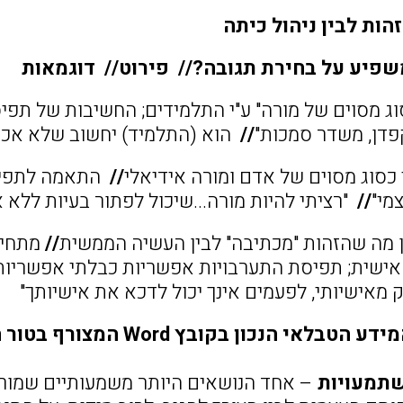
הות לבין ניהול כיתה
שפיע על בחירת תגובה?// פירוט// דוגמאות
וג מסוים של מורה" ע"י התלמידים; החשיבות של תפי
פדן, משדר סמכות"
//
הוא (התלמיד) יחשוב שלא אכפת
כסוג מסוים של אדם ומורה אידיאלי
//
התאמה לתפיסת
מי"
//
"רציתי להיות מורה...שיכול לפתור בעיות ללא אל
ן מה שהזהות "מכתיבה" לבין העשיה הממשית
//
מתחים
ישית; תפיסת התערבויות אפשריות כבלתי אפשריות כי
ק מאישיותי, לפעמים אינך יכול לדכא את אישיותך"
אי הנכון בקובץ Word המצורף בטור המידע מצד שמאל
שתמעויות
– אחד הנושאים היותר משמעותיים שמורים