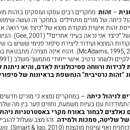
גית
–
זהות
: מחקרים רבים עסקו ועוסקים בזהות מורי
ול כיתה של מורים מתחילים. במחקר זה נעשה שימו
נקודת מוצא של
קודות המוצא ועידוד ליצירת סיפור פנימי ששיש בו ש
העתיד (2008 ,McAdams, 1995). זהות אינה מ
ים ולשמר נרטיב אישי ייחודי מתמשך-משלב (Giddens, 1991).
לכידות ורווחה פסיכולוגית לאדם, והיא ניתנת 
ג "זהות נרטיבית" הנחשפת בראיונות של סיפור
ם לניהול כיתה
– במחקרים נמצא כי מורים חדשים 
והתמודדות עם בעיות משמעת, וחווים פער בין מה שלמ
נאלצים לבחור באורח מקרי באסטרטגיות ניהו
של שליטה, סמכות ולמידה
. זהו מצב שעלול להובי
התנהגות סמ