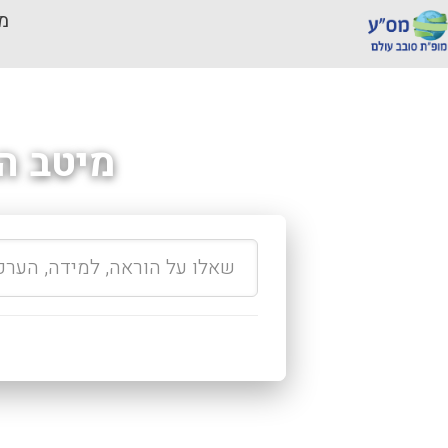
מכ
מיטב ה