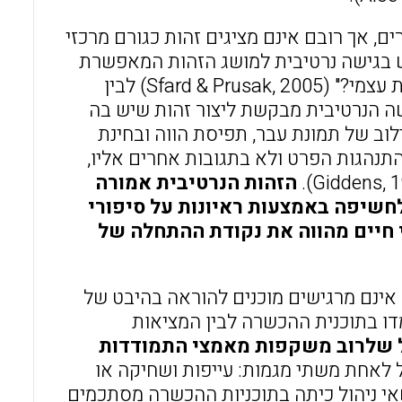
ם, אך רובם אינם מציגים זהות כגורם מרכזי
ש בגישה נרטיבית למושג הזהות המאפשרת
גישור בין תפיסת זהות אישית מנקודת מוצא של "כיצד אני רואה את עצמי?" (Sfard & Prusak, 2005) לבין
 "כיצד אני נראה בעיני אחרים?" (Gee, 2001). הגישה הנרטיבית מבקשת ליצור זהות שיש בה
ילוב של תמונת עבר, תפיסת הווה ובחינת
צויה/ מתבטאת בהתנהגות הפרט ולא בתגובות אחרים אליו,
הזהות הנרטיבית אמורה
לחשיפה באמצעות ראיונות על סיפורי
י חיים מהווה את נקודת ההתחלה של
אינם מרגישים מוכנים להוראה בהיבט של
דו בתוכנית ההכשרה לבין המציאות
ל שלרוב משקפות מאמצי התמודדות
ל לאחת משתי מגמות: עייפות ושחיקה או
כותנית ואף עוינות מוקצנת (Smart & Igo, 2010). נושאי ניהול כיתה בתוכניות ההכשרה מסתכמים