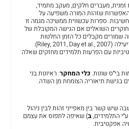
ו זמנית, מעברים חלקים, מעקב מתמיד,
'. האפשרות שזהות המורה משפיעה על
שיבות. ספרות עכשווית ממשיכה מגמה זו
Wong & Wong, 2005, Lemov 2010, Jones, 2). יש חוקרים השואלים אם הגישה המקובלת של
חה שמורים מקבלים כל הזמן החלטות
רציונליות תוך בחירה מושכלת ממגוון אפשרויות תגובה, אכן נכונה ויעילה (Riley, 2011, Day et al., 2007).
טיביות עם הפרעות תלמידים מחזקים שאלה
כלי המחקר
: ראיונות בני
גדים בגישת תיאוריה הצומחת מן השדה.
ה שיש קשר בין מאפייני זהות לבין ניהול
ע"י התלמידים,
ב
) שאיפה לתפוס את עצמם
שיה אפקטיבית.