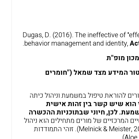
l
b
s
o
A
o
p
Dugas, D. (2016). The ineffective of "ef
k
p
behavior management and identity,
Ac
כון מופ"ת
ם המלא, עם הטבלאות הנכונות, מופיע כקובץ Word בטור המידע מצד שמאל ("חומרים
ים להוראת טיפול במשמעת וניהול כיתה
 הוא שיש קשר בין זהות אישית
שמעת. לכן, חיוני שבתוכניות ההכשרה
ים המרכזיים של מורים מתחילים הוא ניהול
כיתה ובעיקר התמודדות עם בעיות משמעת (Melnick & Meister, 2008, Goodwin 2012). זוהי התמודדות