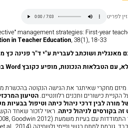
ין לפריט
fective" management strategies: First-year teach
tion in Teacher Education
, 38(1), 18-33.
 מאנגלית ושוכתב לעברית ע"י ד"ר פנינה כץ ממ
הסיכו
מיזם מחקרי שאיתגר את הגישה הנקוטה בהכשרת מור
קניית כישורים ותכנים רלוונטיים.
הטיעון המרכזי
 מורה לבין דרכי ניהול כיתה וטיפול בבעיות מ
 זה בקורסים לניהול כיתה
. ראוי לזכור שאחד הקשי
גורמת למתח רגשי ופיסי ולשחיקה (Aloe et al., 2014).