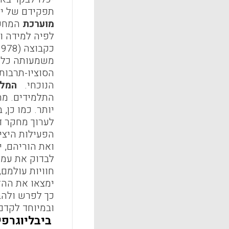
תפקידם של יל
מוערכת
המחקר
לפיה למידה ו
משמעותה כלמי
הסוציו-תרבות
הנוכחי.
המלצ
התלמידים. מחק
יותר. כמו כן,
לערוך מחקר דו
הפעילות היצי
ואת הוריהם, יוכלו
לבדוק את עמד
חוויות עולמם,
ימצאו את ההזד
כך לפרש ולהב
ובמיוחד לקדם
ביבליוגרפי