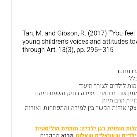
l
b
s
o
A
o
p
Tan, M. and Gibson, R. (2017) ‘“You feel 
k
p
young children’s voices and attitudes to
through Art, 13(3), pp. 295–315
ע במחקר
לל
מות לילדים לצורך תיעוד
האופן שבו חוו את היצירה בחיק משפחותיהם
יות תרבותיות
צקי אודות הקשר בין למידה והתפתחות, ואודות
לות הומנית בגן ילדים: תוכנית הוליסטית
ילדים ששואלים שאלות
מבוא
מחקרים