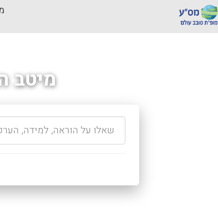
מכ
מיטב ה