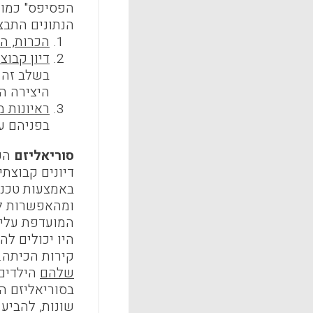
הנתונים התבצ
הכרות, ה
דיון קבוצ
בשלב זה 
היצירה ה
ראיונות 
בפניהם ע
סוריאליזם
הכי
דיונים קבוצתי
באמצעות טכני
ומהאפשרות לב
המועדפת עליהם
היו יכולים ל
קירות הכיתה.
שלהם
הילדים 
בסוריאליזם ה
שונות, להביע 