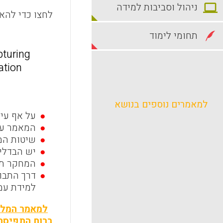
ניהול וסביבות למידה
לחצו כדי להאז
תחומי לימוד
pturing
ation
למאמרים נוספים בנושא
על אף עי
המאמר עו
שיטות המח
יש הבדלים
המחקר תו
דרך התבונ
למידת עמ
למאמר המל
ברוח התפיסה