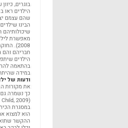
בוגרים, כיוון
הילדים ראו בע
שהם עצמם יצר
הבינו שילדים 
שיכולותיהם ה
2008). ה
חבריהם והם ה
הילדים שיתפו 
בהתאמה להרכב
במידה שהיתה 
ודעות של ילד
את מקורות הע
כך נשמרה גם 
במסגרת הכיתת
הוא למצוא את 
ההקשר שתואר,
יכלו לבקר בא