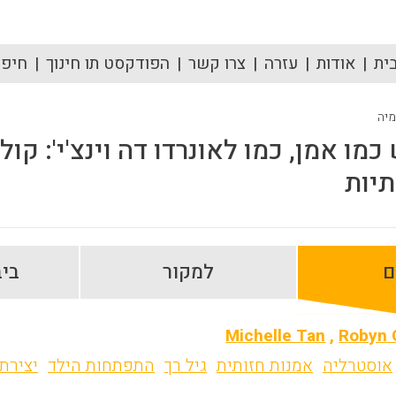
ית
אודות
עזרה
צרו קשר
הפודקסט תו חינוך
חיפוש
מיה
כמו אמן, כמו לאונרדו דה וינצ'י': קו
תיות
ם
למקור
ביב
Michelle Tan
,
Robyn 
אוסטרליה
אמנות חזותית
גיל רך
התפתחות הילד
יצירתי