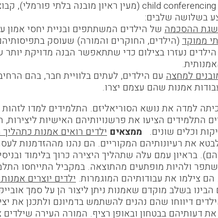
הפסיפס" כמו child conferencing (מעין ראיון מובנה 
ע בשלושה שלבים:
שגת ההסכמה
של הילדים המשתתפים ובניית יחסי אמון ע
תי ממוקד
(הילדים, החוקרים והמורה) שעוסק בתפיסותיהם 
הילדים נעזרו בצילום כדי שתתאפשר הבנה מדויקת יותר ש
אמנותית.
מובנים למחצה
עם הילדים, לעתים בלוויית חבר, בהם הרחיבו
בודות אמנות שהם עצמם יצרו.
תה למדה את נושא הסוריאליזם. התלמידים למדו לזהות א
ים התלמידים הציעו את פרשנויותיהם האישיות ליצירות, 
קות וכלים שונים.
ממצאים
ילדים רואים אמנות כתהליך 
טא את רעיונותיהם המקוריים. הם נהנו מההזדמנות לעסוק 
). בראיון עמם עלה שתהליך היצירה כרוך בלימוד ובניסיו
השתפר ולהיות מופתעים מהתוצאה. במקביל התייחסו התלמי
 הם צילמו את עבודותיהם המוגמרות.
ילדים יוצרים אמנות
הבינו בשלב מוקדם שאמנות ניתן ליצור הן על סמך אובייקט
ילדים דיווחו שהם נהנים להשתמש בדמיונם ולתכנן את יצי
את דעותיהם בבטחון ובאופן רציף. המורה העירה שילדים צע