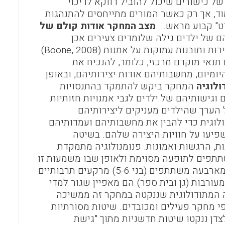
 של כישורים שיכול להוביל דווקא לדיכוי
יון ויצירתיות ניתנים ללימוד, אך רק כאשר המורים מתייחסים להתנהגות
רט" קבוע מראש.
מצב המחקר אודות קולם של
 של ילדים גילה שלומדים צעירים אכן
מסוגלים להגיע לתוצאות יצירתיות ואקספרסיביות ושיש להם גישות עשירות ותובנות עמוקות על אמנות (Boone, 2008).
תנאי מוקדם מרכזי, כלומר, להנכיח את
ומיום, מחשבותיהם אודות יצירותיהם, ובאופן
ולוגיה
המחקר ביקש להתמקד בהתנסויות
גישותיהם של ילדים לגבי אמנויות חזותיות.
הערך שהילדים מעניקים ליצירותיהם
ולוגית כדי להבין את מחשבותיהם ועמדותיהם
פיעו על חוויות היצירה שלהם. בשיטה
ת, הרגשות ואמונות. פנומנולוגיה מתמקדת
שתתפים לתופעה מסוימת ולאופן שבו משמעות זו
מנחה את המשך פעילותם. דגימה תכליתית שימשה להפקת נתוני עומק מארבעה משתתפים (בני 5-6) מרקעים תרבותיים
מעורבות (גן ובית ספר) הם מאפיין שגור למדי
המתודולוגית שננקטה במחקר זה ממשיכה
ייחסים לילדים כמשתתפי מחקר פעילים ומכובדים. שיטות מסורתיות
צדן ננקטו שיטות חדשניות מתוך "גישת