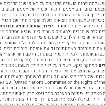
 שיש להם פחות מושגים מקובעים על האופן שבו הדברים א
צמם ובחבריהם אמנים והזכירו שמות של אמנים חשובים, כלא
ו לבין מה שעשו האמנים הגדולים. לצד זה, הם גם הבינו
צעירים שמשרבטים נמצאים בשלב מוקדם יותר של הבנת דיו
מוטוריות עדיין מתפתחות.
יצירת אמנות כחוויה חברתית
חוקרים ראו שיצירו הילדים הושפעו מיצירות ומרעיונות חבריה
עתיקו או חיקו חלקי יצירה משכניהם לספסל. כשנשאלו ע
את חוויותיהם האמנותיות גם עם אחיהם והוריהם בבית. כאן
 המשפחתי ולמידת העניין באמנות. חלקם חשו שהוריהם
רצויה להם, ואחרים שיתפו את הוריהם (חלקם אמנים בעצמ
ים
המחקר ביקש לשמור על זכויות הילד ולשמוע את קולו.
בודה, את הצבעים של היצירה. הם תכננו וקבעו בכוחות עצ
זכותו של הילד להישמע וגם זכותו להשתתף בפעילויות תרב
( the Child, 2009
ית- הנושא שנבחר למשל, החומרים ועוד מגבלות שנובעו
האיזון בין ציפיות המערכת מחד גיסא לבין האוטונומיות ש
 הילדים יכלו לבטא את עצמם דרך יצירות האמנות שלהם
ופן חופשי, עודדו אותם לעמוד על שלהם ולהצדיק את דעו