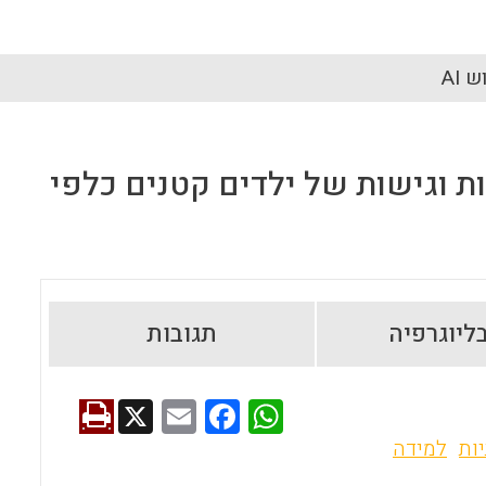
 AI
לות וגישות של ילדים קטנים כלפי
ליוגרפיה
תגובות
X
E
F
W
m
a
h
ות
למידה
ai
ce
at