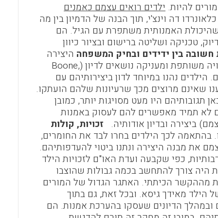
מורים להיות.
ילדים רואים עצמם כאמנים
ונרדו דה וינצ'י, תוך הבנה של הדמיון בין מה
 שהיכולת האמנותית משתפרת עם הגיל. הם
ק, טכניקה ושליטה ברישום ובציור כיוון
 חשובה בין ידידים ובחיק המשפחה
היצירה
מאפשרת לילדים לרכוש חברים ולהעמיק קשרים כיוון שהיא מספקת חוויה משותפת ומעניקה נושאים לדיון (Boone,
ם. הילדים נהנו במיוחד לדון ביצירותיהם עם
נו שאינם מרוצים מכך שרעיונות שלהם הועתקו.
 תגובותיהם היו מעט מסויגות יותר, כמובן
 לא תמיד מאפשרים להם לעסוק באמנות
ם) ביצירה ובדיון אודותיה.
זכויות, קולות
 בהתאמה לכך הילדים בחרו לבד את החומרים,
מם את מבנה היצירה ונתנו ביטוי להעדפותיהם.
ותיות, כפי שקבעה ועדת האו"ם לזכויות הילד
United Nations Committee on the Rights of). עם זאת היה צורך להתחשב בכמה גבולות שהוצבו
ת מההקשר הכיתתי. האתגר הגדול של המורים
ל הילד מאידך גיסא. ובכל זאת, גם בתוך
 ובמהלך הדיונים שעסקו בהערכת אמנות. הם
תיהם. במובן זה מחקר זה תורם להדגשת