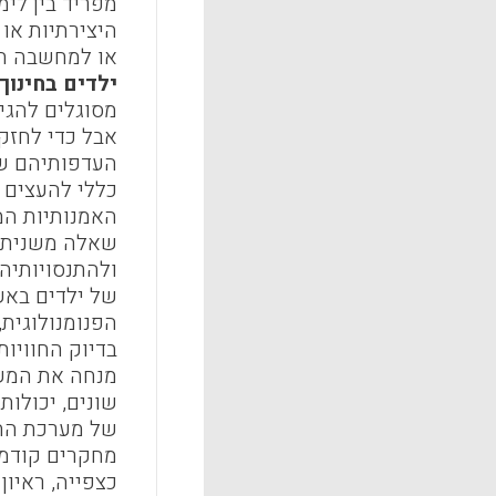
מפריד בין לימ
או למחשבה הי
ילדים בחינוך
אבל כדי לחזק
העדפותיהם של 
כללי להעצים עוד 
האמנותיות המ
שאלה משנית ש
ולהתנסויותיה
של ילדים באש
הפנומנולוגית
בדיוק החוויו
שונים, יכולות
של מערכת החי
כצפייה, ראיון