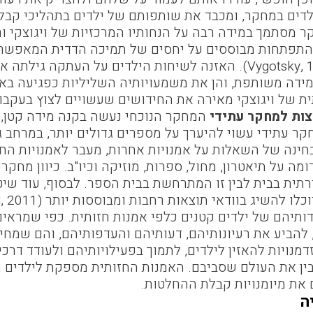
דים במחקר, ומכבד את שותפותם של ילדים בתהליכי קב
 מסתמך במידה רבה על הנחותיו המרכזיות של ויגוצקי ור
התפתחות מבוססים על יחסים של תמיכה הדדית המאפשרים
כקבוצה (Vygotsky, 1978). האזנה לשיחות הילדים על העתק
דה משותפת, והן את משמעויותיה השליליות כפגיעה באינד
ית של ויגוצקי מאירה את החידושים שעשויים לצוץ בעקבו
ות למחקר עתידי
המחקר הנוכחי נעשה בקנה מידה קטן, 
ר עתידי עשוי להיערך על מספרים גדולים יותר, במרחב גיא
 בחינה של השאלות על אמנויות אחרות, מעבר לאמנויות החז
מה על תיאטרון, מחול, ספרות, מוזיקה וכיו"ב. כיוון מחקרי
רתית בבית לבין זו המתרחשת בבית הספר. לבסוף, עוד שי
 להשיג בוודאי תוצאות רחבות ומבוססות יותר (Greenfield, 2011).
ותיהם של ילדים קטנים כלפי אמנות חזותית. כפי שמראים 
 להביע את רעיונותיהם, דעותיהם והעדפותיהם, והם שמחי
מנויות להאזין לילדים, לתמוך בפעילויותיהם ולעודד דרכים
ין את העולם שסביבם. האמנות החזותית מספקת לילדים ה
 את מיומנויות קבלת ההחלטות.
ה