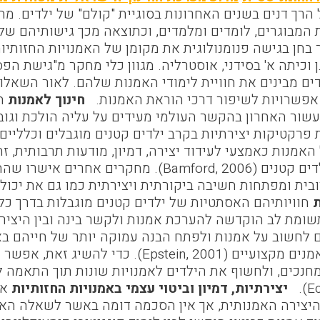
הרך דנים בשנים האחרונות בסוגיית "קולם" של ילדים. מ
 המבוגרים, לומדים ומלמדים, וכתוצאה מכך גישותיהם של
דים מבינים את חוויית לימודי האמנות שלהם. לאור השא
 אפשרויות לשיפור דרכי הוראת האמנות.
חינוך לאמנות
המ
ור האחרון בהקשר העולמי מעידים על עליה הולכת וגובר
 פרקטיקות יצירתיות בקרב ילדים קטנים מוגבלים וכלליים 
האמנות כאמצעי לעידוד יצירה, דמיון, מודעות תרבותית, זה
בכלל בקרב ילדים קטנים (Bamford, 2006). מח
ית ומפתחות חשיבה ביקורתית ויצירתית כמו גם את יכולת פתרון הבע
ת
חוויותיהם האסתטיות של ילדים קטנים מוגבלות בדרך כל
תשומת לב הוקדשה להערכת אמנות ולקשר בינה ובין היצירה
ם לחשוב על אמנות ולפתח הבנה עמוקה יותר של חייהם באמ
וביצירות של אמנים מקצועיים (tein, 2001
נכים, ולחשוף את הילדים לאמנויות שונות תוך התאמה לצר
יצירתיות, דמיון וביטוי עצמי באמנויות החזותיות
אמ
יצירה האמנותית, אך אין הסכמה דומה באשר לשאלה האם 