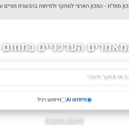
ון מופ"ת - המכון הארצי למחקר ולפיתוח בהכשרת מורים וב
מאמרים העדכניים בתחום ה
חיפוש AI
חיפוש רגיל
חיפוש מתקדם