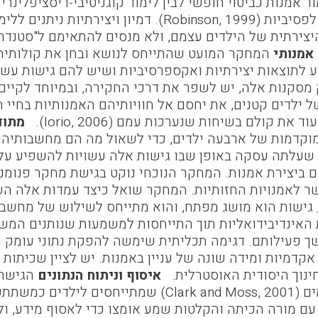
וד אמנות כביטוי חופשי לבין לימוד קוגניטיבי-דיסציפלינרי
היצירתיות או לפסיביות (Robinson, 1999). דמ
צירתית של הילדים עצמם, ולא מנסים להתאימם ל"סטנד
 אמנותי
המחקר המועט שהתייחס לנושא ובחן את קולותיהם
 מסקנות אלה, יש לשפר את דרכי החקירה, ובמיוחד לקיים 
ילדים קטנים, את יחסם אל חוויותיהם האמנותיות בחיי הי
את קולם בשיחות שנערכות עמם (Iorio, 2006).
מתוד
וקדמות של ארבעה ילדים, כדי לשאול מה הם מחשבותיהם ו
עלתה עסקה באופן שבו גישות אלה עשויות להשפיע על 
ם ביצירת אמנות. המחקר הנוכחי נוקט בגישת מחקר פנומנ
ר לאמנויות החזותיות. המחקר שואל כיצד עמדות אלה הש
, גישות הוא מושג מפתח, והוא מתייחס לשילוש של מחשבו
ת האינדיבידואליות תוך התייחסות למשמעות שנותנים המ
 אקדמיות ומידה שונה של עניין באמנות. יש לציין שכיתות 
נוך היסודית האוסטרלית.
איסוף וניתוח הנתונים
הגישה 
מחקרים קודמים (Clark and Moss, 2001) שמת
 עם מורה הכיתה והקלטות שמע אומצו כדי לאסוף מידע, ול