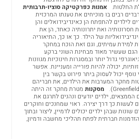
לת החלטות.
אמנות כפרקטיקה סוציו-תרבותית
בדים רבים בו מוכיחים את טענתו המרכזית
 לילדים להתפתח הן כאינדיבידואלים והן
ה גילתה את חסרונותיה ואת יתרונותיה כאחד, הן את
יבידואליות של הילד. כך או כך, התיאוריה
ת למידת עמיתים, וגם זאת הוכח במחקר
הגם שעשיר מאוד מבחינת השוני ברקע
וגרפי גדול יותר ובמסגרות חינוכיות מגוונות
ותיות, יכולה להיות פורייה ומעניינת. אפשר
 נוסף יכול לעסוק ביתר פירוט בקשר בין
טות מחקר המערבות את הילדים, את חבריהם
מסקנות
מטרת מחקר זה היתה
הממצאים, ילדים יודעים ונהנים לתרגם את
ם לעשות כך דרך יצירה. ראוי שמחנכים וחוקרים
 שונות שבהן ילדים יכולים לדמיין, ליצור ובתוך
זדמנות חברתית לפתח תהליכי מחשבה ודמיון,