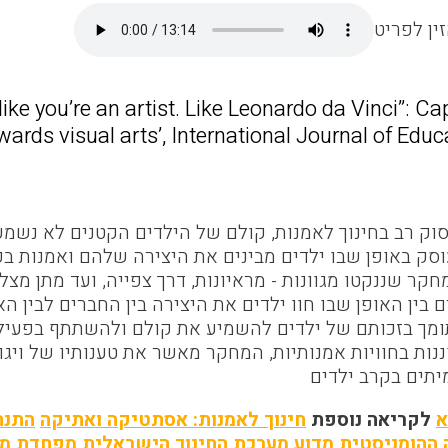
ין לפריט
like you’re an artist. Like Leonardo da Vinci”: Ca
wards visual arts’, International Journal of Educ
סוק רב בחינוך לאמנות, קולם של הילדים הקטנים לא נשמ
סק באופן שבו ילדים מבינים את היצירה שלהם ואמנות בכ
קר שננקטו מגוונות - מראיונות, דרך צפייה, ועד מתן מצל
 בין האופן שבו חוו ילדים את היצירה בין החברים לבין 
מך בזכותם של ילדים להשמיע את קולם ולהשתתף בפעילו
נות בחוויות אמנותיות, המחקר מאשר את טענותיו של ויגו
יתים בקרב ילדים
א
לקריאה נוספת
חינוך לאמנות: אסתטיקה ואתיקה
התנה
 ההומניסטית
מדוע מערכת החינוך הישראלית מפחדת מ