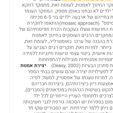
חקר החינוך לאמנות, לעומת זאת, מתמקד דווקא
 ילדים לא נבחנו באופן מספק. המחקר העומד
במרכז המאמר בחן בגישה פנומנולוגית את מקומן של האמנויות החזותיות בחייהם של ארבעה ילדים בני 6-5 מכיתה
משולבת של גן וכיתה א' בסידני, אוסטרליה. מגוון כלי מחקר מ"גישת הפסיפס" (mosaic approach)הותאמו לחקירת
לות החדשות שעלו בעקבות הכרת תפיסותיהם של
חקרים הרבים העוסקים בחינוך לאמנות
ת בהבנה של ערכו. באוסטרליה, לעומת זאת,
ביותר. למרות זאת, חוקרים רבים הצביעו על
ות אישית, ביטוי עצמי וגישות חיוביות ללמידה
קרים אחרים אישרו שהתנסויות אמנותיות מובילות להתפתחות
יות (Deasy, 2002).
יצירת אמנות
ל לפעילויות יצירה שהם עושים בבתי הספר
, למרות טענתו של אפסטיין, למשל, לפיה
צעות דיון ביצירותיהם, ביצירות חבריהם
Eps). כדי להשיג זאת, אפשר לנקוט בשיטות הנהוגות במוזיאונים (הסברים),
כים ולתחומי העניין הייחודים לכל ילד
נם בספרות יש הסכמה גורפת לגבי חשיבותה
ניתן ללמד יצירתיות. יש הסבורים שקו חד